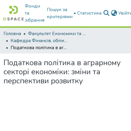
Фонди
Пошук за
та
Статистика
Увій
критеріями
зібрання
Головна
Факультет Економіки та бізнесу
Кафедра Фінансів, обліку і оподаткування
Податкова політика в аграрному секторі економіки: зміни та перспективи розвитку
Податкова політика в аграрному
секторі економіки: зміни та
перспективи розвитку