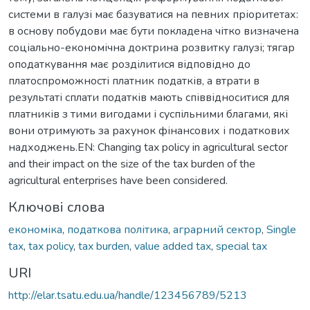
системи в галузі має базуватися на певних пріоритетах:
в основу побудови має бути покладена чітко визначена
соціально-економічна доктрина розвитку галузі; тягар
оподаткування має розділитися відповідно до
платоспроможності платник податків, а втрати в
результаті сплати податків мають співвідноситися для
платників з тими вигодами і суспільними благами, які
вони отримують за рахунок фінансових і податкових
надходжень.EN: Changing tax policy in agricultural sector
and their impact on the size of the tax burden of the
agricultural enterprises have been considered.
Ключові слова
економіка
,
податкова політика
,
аграрний сектор
,
Single
tax
,
tax policy
,
tax burden
,
value added tax
,
special tax
URI
http://elar.tsatu.edu.ua/handle/123456789/5213