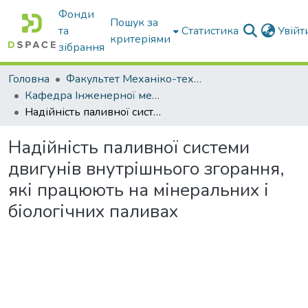
Фонди
Пошук за
та
Статистика
Увій
критеріями
зібрання
Головна
Факультет Механіко-технологічний
Кафедра Інженерної механіки та комп'ютерного проектування
Надійність паливної системи двигунів внутрішнього згорання, які працюють на мінеральних і біологічних паливах
Надійність паливної системи
двигунів внутрішнього згорання,
які працюють на мінеральних і
біологічних паливах