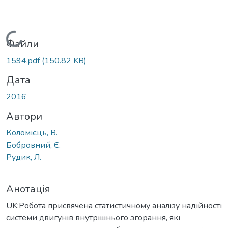
Вантажиться...
Файли
1594.pdf
(150.82 KB)
Дата
2016
Автори
Коломієць, В.
Бобровний, Є.
Рудик, Л.
Анотація
UK:Робота присвячена статистичному аналізу надійності
системи двигунів внутрішнього згорання, які