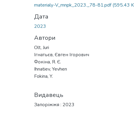
Вантажиться...
materialy-V_mnpk_2023._78-81.pdf
(595.43 K
Дата
2023
Автори
Olt, Juri
Ігнатьєв, Євген Ігорович
Фокіна, Я. Є.
Ihnatiev, Yevhen
Fokina, Y.
Видавець
Запоріжжя : 2023