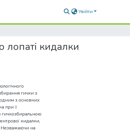
Увійти
о лопаті кидалки
ологічного
збирання гички з
о одним з основних
а при її
ня гичкозбиральною
центрової кидалки,
м. Незважаючи на