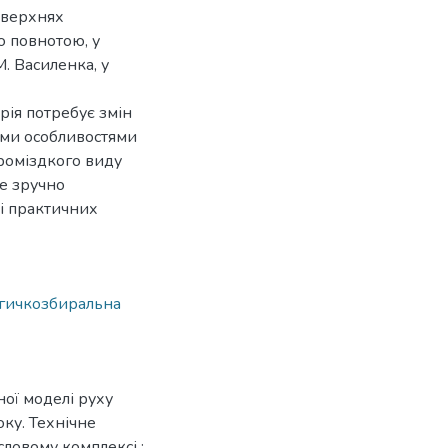
поверхнях
ю повнотою, у
. Василенка, у
рія потребує змін
ними особливостями
громіздкого виду
е зручно
і практичних
гичкозбиральна
чної моделі руху
оку. Технічне
ловому комплексі :