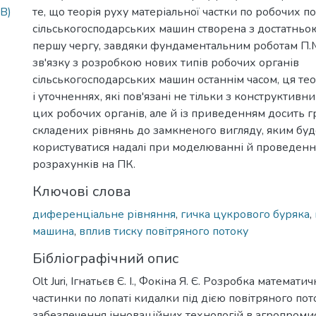
B)
те, що теорія руху матеріальної частки по робочих 
сільськогосподарських машин створена з достатньо
першу чергу, завдяки фундаментальним роботам П.М
зв'язку з розробкою нових типів робочих органів
сільськогосподарських машин останнім часом, ця тео
і уточненнях, які пов'язані не тільки з конструктив
цих робочих органів, але й із приведенням досить 
складених рівнянь до замкненого вигляду, яким буд
користуватися надалі при моделюванні й проведенн
розрахунків на ПК.
Ключові слова
диференціальне рівняння
,
гичка цукрового буряка
,
машина
,
вплив тиску повітряного потоку
Бібліографічний опис
Olt Juri, Ігнатьєв Є. І., Фокіна Я. Є. Розробка математи
частинки по лопаті кидалки під дією повітряного пот
забезпечення інноваційних технологій в агропромис