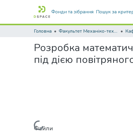
Фонди та зібрання
Пошук за крите
Головна
Факультет Механіко-технологічний
Розробка математич
під дією повітряног
Файли