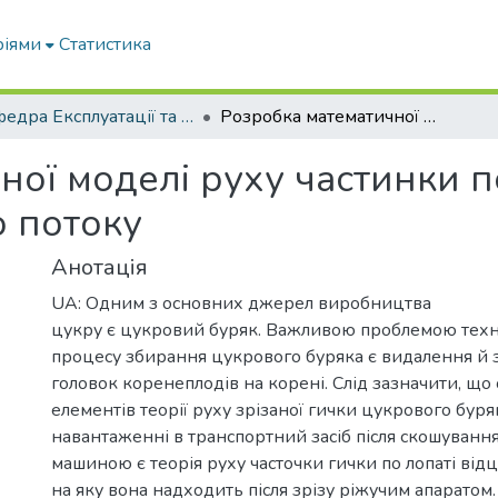
ріями
Статистика
Кафедра Експлуатації та технічного сервісу машин
Розробка математичної моделі руху частинки по лопаті кидалки під дією повітряного потоку
ної моделі руху частинки п
о потоку
Анотація
UA: Одним з основних джерел виробництва
цукру є цукровий буряк. Важливою проблемою техн
процесу збирання цукрового буряка є видалення й 
головок коренеплодів на корені. Слід зазначити, щ
елементів теорії руху зрізаної гички цукрового буряк
навантаженні в транспортний засіб після скошуван
машиною є теорія руху часточки гички по лопаті від
на яку вона надходить після зрізу ріжучим апарато