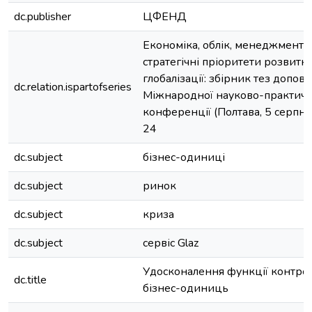
dc.publisher
ЦФЕНД
Економіка, облік, менеджмент т
стратегічні пріоритети розвитк
глобалізації: збірник тез допов
dc.relation.ispartofseries
Міжнародної науково-практичн
конференції (Полтава, 5 серпня 
24
dc.subject
бізнес-одиниці
dc.subject
ринок
dc.subject
криза
dc.subject
сервіс Glaz
Удосконалення функції контрол
dc.title
бізнес-одиниць