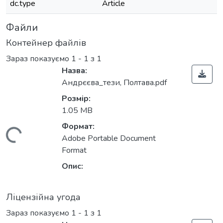
dc.type
Article
Файли
Контейнер файлів
Зараз показуємо
1 - 1 з 1
Назва:
Андрєєва_тези, Полтава.pdf
Розмір:
1.05 MB
Формат:
антажиться...
Adobe Portable Document
Format
Опис:
Ліцензійна угода
Зараз показуємо
1 - 1 з 1