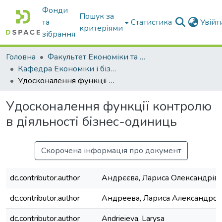
Фонди
Пошук за
та
Статистика
Увій
критеріями
зібрання
Головна
Факультет Економіки та бізнесу
Кафедра Економіки і бізнесу
Удосконалення функції контролю в діяльності бізнес-одиниць
Удосконалення функції контролю
в діяльності бізнес-одиниць
Скорочена інформація про документ
dc.contributor.author
Андрєєва, Лариса Олександрів
dc.contributor.author
Андреева, Лариса Александро
dc.contributor.author
Andrieieva, Larysa