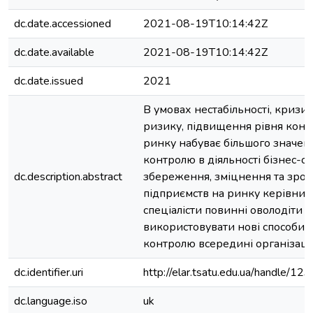
dc.date.accessioned
2021-08-19T10:14:42Z
dc.date.available
2021-08-19T10:14:42Z
dc.date.issued
2021
В умовах нестабільності, кризи
ризику, підвищення рівня конк
ринку набуває більшого значен
контролю в діяльності бізнес-о
dc.description.abstract
збереження, зміцнення та зрос
підприємств на ринку керівник
спеціалісти повинні оволодіти т
використовувати нові способи 
контролю всередині організації
dc.identifier.uri
http://elar.tsatu.edu.ua/handle/
dc.language.iso
uk