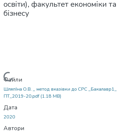
освіти), факультет економіки та
бізнесу
Вантажиться...
Файли
ШляпІна О.В. _ метод вказівки до СРС _Бакалавр1_
ПТ_2019-20.pdf
(1.18 MB)
Дата
2020
Автори