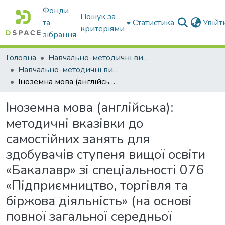
Фонди
Пошук за
та
Статистика
Увій
критеріями
зібрання
Головна
Навчально-методичні видання
Навчально-методичні видання
Іноземна мова (англійська): методичні вказівки до самостійних занять для здобувачів ступеня вищої освіти «Бакалавр» зі спеціальності 076 «Підприємництво, торгівля та біржова діяльність» (на основі повної загальної середньої освіти), факультет економіки та бізнесу
Іноземна мова (англійська):
методичні вказівки до
самостійних занять для
здобувачів ступеня вищої освіти
«Бакалавр» зі спеціальності 076
«Підприємництво, торгівля та
біржова діяльність» (на основі
повної загальної середньої