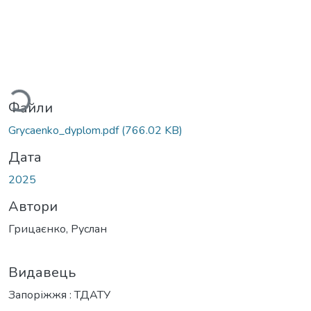
иться...
Файли
Grycaenko_dyplom.pdf
(766.02 KB)
Дата
2025
Автори
Грицаєнко, Руслан
Видавець
Запоріжжя : ТДАТУ