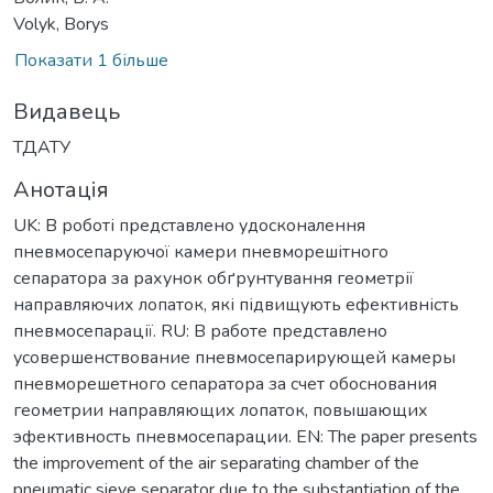
Volyk, Borys
Показати 1 більше
Видавець
ТДАТУ
Анотація
UK: В роботі представлено удосконалення
пневмосепаруючої камери пневморешітного
сепаратора за рахунок обґрунтування геометрії
направляючих лопаток, які підвищують ефективність
пневмосепарації. RU: В работе представлено
усовершенствование пневмосепарирующей камеры
пневморешетного сепаратора за счет обоснования
геометрии направляющих лопаток, повышающих
эфективность пневмосепарации. EN: The paper presents
the improvement of the air separating chamber of the
pneumatic sieve separator due to the substantiation of the