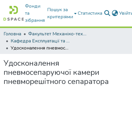
Фонди
Пошук за
та
Статистика
Увій
критеріями
зібрання
Головна
Факультет Механіко-технологічний
Кафедра Експлуатації та технічного сервісу машин
Удосконалення пневмосепаруючої камери пневморешітного сепаратора
Удосконалення
пневмосепаруючої камери
пневморешітного сепаратора