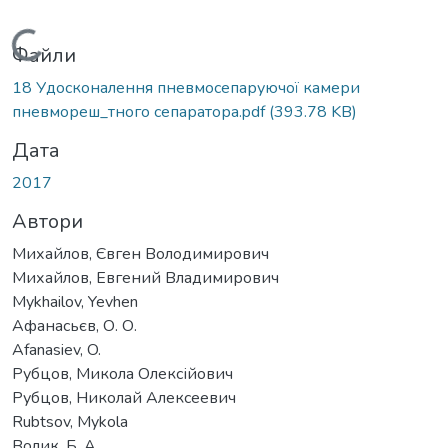
Вантажиться...
Файли
18 Удосконалення пневмосепаруючої камери
пневмореш_тного сепаратора.pdf
(393.78 KB)
Дата
2017
Автори
Михайлов, Євген Володимирович
Михайлов, Евгений Владимирович
Mykhailov, Yevhen
Афанасьєв, О. О.
Afanasiev, O.
Рубцов, Микола Олексійович
Рубцов, Николай Алексеевич
Rubtsov, Mykola
Волик, Б. А.