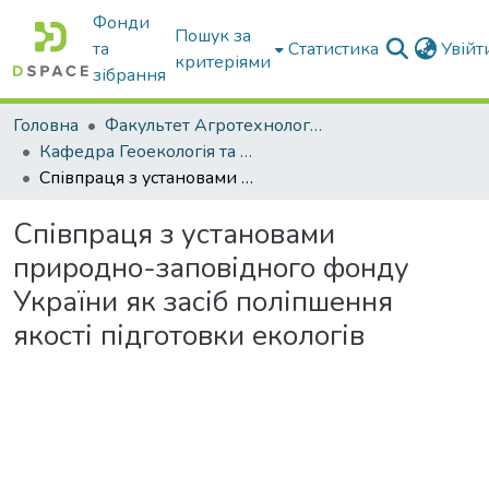
Фонди
Пошук за
та
Статистика
Увій
критеріями
зібрання
Головна
Факультет Агротехнологій та екології
Кафедра Геоекологія та землеустрій
Співпраця з установами природно-заповідного фонду України як засіб поліпшення якості підготовки екологів
Співпраця з установами
природно-заповідного фонду
України як засіб поліпшення
якості підготовки екологів