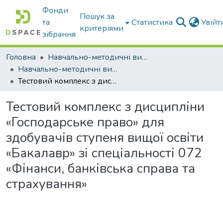
Фонди
Пошук за
та
Статистика
Увій
критеріями
зібрання
Головна
Навчально-методичні видання
Навчально-методичні видання
Тестовий комплекс з дисципліни «Господарське право» для здобувачів ступеня вищої освіти «Бакалавр» зі спеціальності 072 «Фінанси‚ банківська справа та страхування»
Тестовий комплекс з дисципліни
«Господарське право» для
здобувачів ступеня вищої освіти
«Бакалавр» зі спеціальності 072
«Фінанси‚ банківська справа та
страхування»