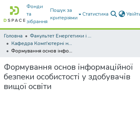
Фонди
Пошук за
та
Статистика
Увій
критеріями
зібрання
Головна
Факультет Енергетики і комп'ютерних технологій
Кафедра Комп'ютерні науки
Формування основ інформаційної безпеки особистості у здобувачів вищої освіти
Формування основ інформаційної
безпеки особистості у здобувачів
вищої освіти