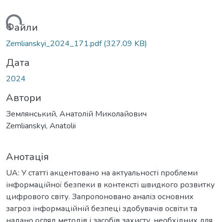
иться...
Файли
Zemlianskyi_2024_171.pdf
(327.09 KB)
Дата
2024
Автори
Землянський, Анатолій Миколайович
Zemlianskyi, Anatolii
Анотація
UA: У статті акцентовано на актуальності проблеми
інформаційної безпеки в контексті швидкого розвитку
цифрового світу. Запропоновано аналіз основних
загроз інформаційній безпеці здобувачів освіти та
надано огляд методів і засобів захисту, необхідних для