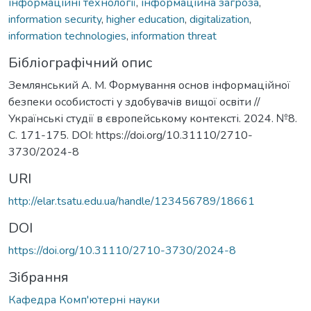
інформаційні технології
,
інформаційна загроза
,
information security
,
higher education
,
digitalization
,
information technologies
,
information threat
Бібліографічний опис
Землянський А. М. Формування основ інформаційної
безпеки особистості у здобувачів вищої освіти //
Українські студії в європейському контексті. 2024. №8.
С. 171-175. DOI: https://doi.org/10.31110/2710-
3730/2024-8
URI
http://elar.tsatu.edu.ua/handle/123456789/18661
DOI
https://doi.org/10.31110/2710-3730/2024-8
Зібрання
Кафедра Комп'ютерні науки