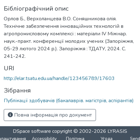
Бібліографічний опис
Орлов Б., Верхоланцева В.О. Соняшникова олія.
Технічне забезпечення інноваційних технологій в
агропромисловому комплексі : матеріали IV Міжнар.
наук.-практ. конференції молодих учених (Запоріжжя,
05-29 лютого 2024 р.). Запоріжжя : ТДАТУ, 2024. С.
241-242.
URI
http://elar.tsatu.edu.ua/handle/123456789/17603
Зібрання
Публікації здобувачів (бакалаврів. магістрів, аспірантів)
Повна інформація про документ
DSpace software
copyright © 2002-2026
LYRASIS
алаштування
Accessibility
Політика
Угода
Sen