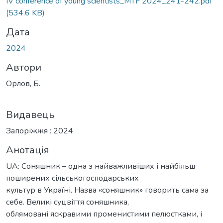
ІV conference of young scientists_MTF 2024_241-242.pdf
(534.6 KB)
Дата
2024
Автори
Орлов, Б.
Видавець
Запоріжжя : 2024
Анотація
UA: Соняшник – одна з найважливіших і найбільш
поширених сільськогосподарських
культур в Україні. Назва «соняшник» говорить сама за
себе. Великі суцвіття соняшника,
облямовані яскравими променистими пелюстками, і