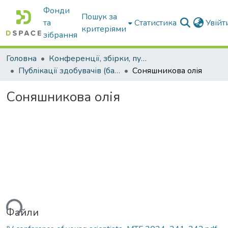
Фонди
Пошук за
та
Статистика
Увій
критеріями
зібрання
Головна
Конференції, збірки, публікації молодих вчених і здобувачів : магістрів, бакалаврів, аспірантів.
Публікації здобувачів (бакалаврів. магістрів, аспірантів)
Соняшникова олія
Соняшникова олія
ься...
Файли