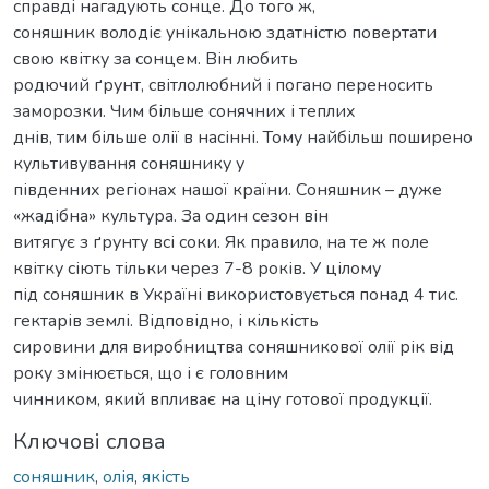
справді нагадують сонце. До того ж,
соняшник володіє унікальною здатністю повертати
свою квітку за сонцем. Він любить
родючий ґрунт, світлолюбний і погано переносить
заморозки. Чим більше сонячних і теплих
днів, тим більше олії в насінні. Тому найбільш поширено
культивування соняшнику у
південних регіонах нашої країни. Соняшник – дуже
«жадібна» культура. За один сезон він
витягує з ґрунту всі соки. Як правило, на те ж поле
квітку сіють тільки через 7-8 років. У цілому
під соняшник в Україні використовується понад 4 тис.
гектарів землі. Відповідно, і кількість
сировини для виробництва соняшникової олії рік від
року змінюється, що і є головним
чинником, який впливає на ціну готової продукції.
Ключові слова
соняшник
,
олія
,
якість