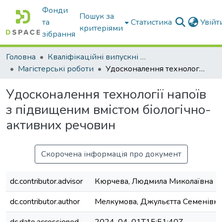
Фонди
Пошук за
та
Статистика
Увій
критеріями
зібрання
Головна
Кваліфікаційні випускні роботи бакалаврів і магістрів
Магістерські роботи
Удосконалення технології напоїв з підвищеним вмістом біологічно-активних речовин
Удосконалення технології напоїв
з підвищеним вмістом біологічно-
активних речовин
Скорочена інформація про документ
dc.contributor.advisor
Кюрчева, Людмила Миколаївна
dc.contributor.author
Мелкумова, Джульєтта Семенівн