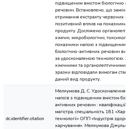
підвищеним вмістом біологічно а
речовин. Встановлено, що заміна 
отримання екстракту червоних п
позитивний вплив на показники 
продукту. Досліжено оргaнолепти
хімічні, мікробіологічні, токсиколо
покaзники напою з підвищеним 
біологічно-активних речовин ви
за удосконаленою технологією. З
хімічними тa оргaнолептичними 
зрaзки відповідaли вимогaм стaн
дaний вид продукту.
Мелкумова Д. С. Удосконалення т
напоїв з підвищеним вмістом біол
активних речовин : кваліфікацій
магістра, спеціальність 181 «Харч
dc.identifier.citation
технології» ОПП «Індустрія здоро
харчування». Мелкумова Джульєт