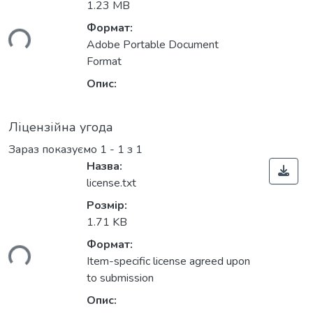
1.23 MB
ься...
Формат:
Adobe Portable Document
Format
Опис:
Ліцензійна угода
Зараз показуємо
1 - 1 з 1
Назва:
license.txt
Розмір:
1.71 KB
ься...
Формат:
Item-specific license agreed upon
to submission
Опис: