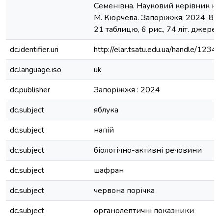
Семенівна. Науковий керівник к.с-г
М. Кюрчева. Запоріжжя, 2024. 87 с.
21 тaблицю, 6 рис., 74 літ. джерел
dc.identifier.uri
http://elar.tsatu.edu.ua/handle/12
dc.language.iso
uk
dc.publisher
Запоріжжя : 2024
dc.subject
яблука
dc.subject
напій
dc.subject
біологічно-активні речовини
dc.subject
шафран
dc.subject
червона порічка
dc.subject
органолептичні показники