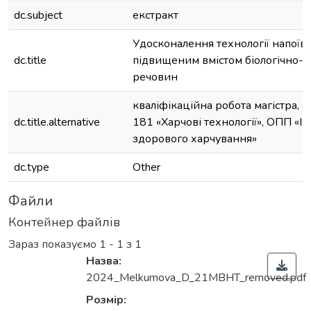
dc.subject
екстракт
Удосконалення технології напоїв 
dc.title
підвищеним вмістом біологічно-
речовин
кваліфікаційна робота магістра, с
dc.title.alternative
181 «Харчові технології», ОПП «Ін
здорового харчування»
dc.type
Other
Файли
Контейнер файлів
Зараз показуємо
1 - 1 з 1
Назва:
2024_Melkumova_D_21MBHT_removed.pdf
Розмір: