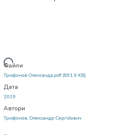
житься...
Файли
Трифонов Олександр.pdf
(891.9 KB)
Дата
2019
Автори
Трифонов, Олександр Сергійович