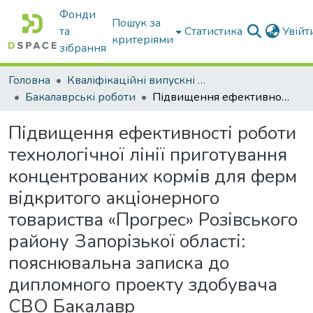
Фонди
Пошук за
та
Статистика
Увій
критеріями
зібрання
Головна
Кваліфікаційні випускні роботи бакалаврів і магістрів
Бакалаврські роботи
Підвищення ефективності роботи технологічної лінії приготування концентрованих кормів для ферм відкритого акціонерного товариства «Прогрес» Розівського району Запорізької області: пояснювальна записка до дипломного проекту здобувача СВО Бакалавр
Підвищення ефективності роботи
технологічної лінії приготування
концентрованих кормів для ферм
відкритого акціонерного
товариства «Прогрес» Розівського
району Запорізької області:
пояснювальна записка до
дипломного проекту здобувача
СВО Бакалавр