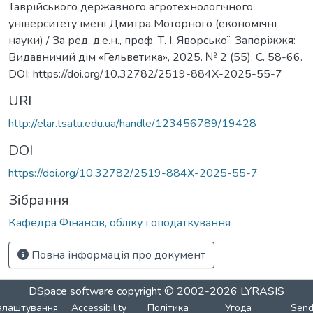
Таврійського державного агротехнологічного
університету імені Дмитра Моторного (економічні
науки) / За ред. д.е.н., проф. Т. І. Яворської. Запоріжжя:
Видавничий дім «Гельветика», 2025. № 2 (55). С. 58-66.
DOI: https://doi.org/10.32782/2519-884X-2025-55-7
URI
http://elar.tsatu.edu.ua/handle/123456789/19428
DOI
https://doi.org/10.32782/2519-884X-2025-55-7
Зібрання
Кафедра Фінансів, обліку і оподаткування
Повна інформація про документ
DSpace software
copyright © 2002-2026
LYRASIS
алаштування
Accessibility
Політика
Угода
Sen