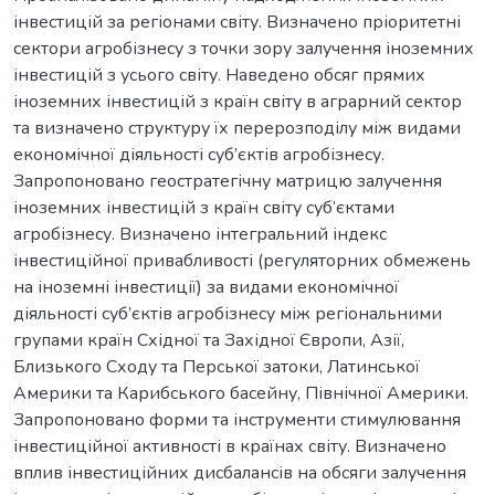
інвестицій за регіонами світу. Визначено пріоритетні
сектори агробізнесу з точки зору залучення іноземних
інвестицій з усього світу. Наведено обсяг прямих
іноземних інвестицій з країн світу в аграрний сектор
та визначено структуру їх перерозподілу між видами
економічної діяльності суб’єктів агробізнесу.
Запропоновано геостратегічну матрицю залучення
іноземних інвестицій з країн світу суб’єктами
агробізнесу. Визначено інтегральний індекс
інвестиційної привабливості (регуляторних обмежень
на іноземні інвестиції) за видами економічної
діяльності суб’єктів агробізнесу між регіональними
групами країн Східної та Західної Європи, Азії,
Близького Сходу та Перської затоки, Латинської
Америки та Карибського басейну, Північної Америки.
Запропоновано форми та інструменти стимулювання
інвестиційної активності в країнах світу. Визначено
вплив інвестиційних дисбалансів на обсяги залучення