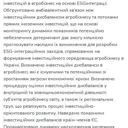
інвестицій в агробізнес на основі ESGінтеграції.
Обґрунтовано амбівалентний зв’язок між
інвестиційним дисбалансом агробізнесу та потоками
прямих іноземних інвестицій, що на основі
моніторингу динаміки показників потенційно
небезпечних детермінант дає змогу кількісно
прогнозувати наслідки їх виникнення для розробки
ESG-інтеграційних заходів, спрямованих на
формування інвестиційного середовища агробізнесу в
Україні. Визначено інвестиційні дисбаланси в
агробізнесі, які є існуючими та потенційними зі
зростанням загрози економічної кризи. Визначено
процедуру оцінки інвестиційних дисбалансів у
внутрішній та зовнішньоекономічній діяльності
суб’єктів агробізнесу світу, а також їх регіональних
груп, що реалізують процес інвестиційно-
орієнтованого розвитку. Наведено показники
інвестиційних дисбалансів країн-членів ЄС.
Проаналізовано динаміку надходження іноземних