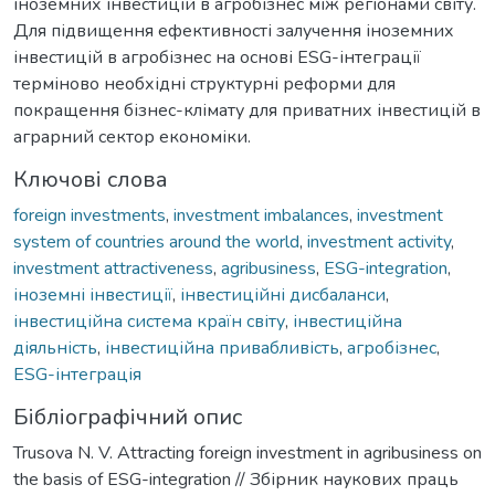
іноземних інвестицій в агробізнес між регіонами світу.
Для підвищення ефективності залучення іноземних
інвестицій в агробізнес на основі ESG-інтеграції
терміново необхідні структурні реформи для
покращення бізнес-клімату для приватних інвестицій в
аграрний сектор економіки.
Ключові слова
foreign investments
,
investment imbalances
,
investment
system of countries around the world
,
investment activity
,
investment attractiveness
,
agribusiness
,
ESG-integration
,
іноземні інвестиції
,
інвестиційні дисбаланси
,
інвестиційна система країн світу
,
інвестиційна
діяльність
,
інвестиційна привабливість
,
агробізнес
,
ESG-інтеграція
Бібліографічний опис
Trusova N. V. Attracting foreign investment in agribusiness on
the basis of ESG-integration // Збірник наукових праць