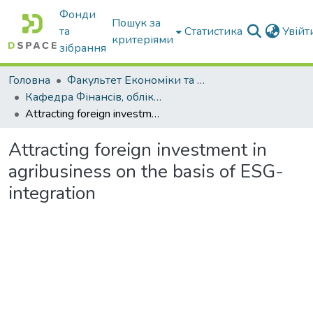
Фонди
Пошук за
та
Статистика
Увій
критеріями
зібрання
Головна
Факультет Економіки та бізнесу
Кафедра Фінансів, обліку і оподаткування
Attracting foreign investment in agribusiness on the basis of ESG-integration
Attracting foreign investment in
agribusiness on the basis of ESG-
integration