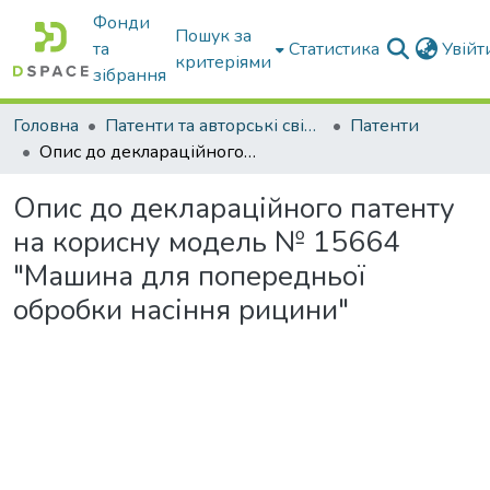
Фонди
Пошук за
та
Статистика
Увій
критеріями
зібрання
Головна
Патенти та авторські свідоцтва
Патенти
Опис до деклараційного патенту на корисну модель № 15664 "Машина для попередньої обробки насіння рицини"
Опис до деклараційного патенту
на корисну модель № 15664
"Машина для попередньої
обробки насіння рицини"