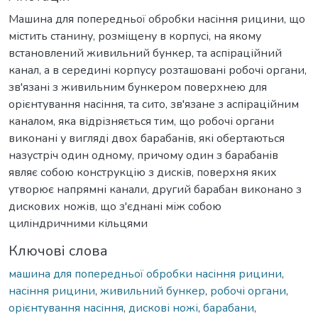
Машина для попередньої обробки насіння рицини, що
містить станину, розміщену в корпусі, на якому
встановлений живильний бункер, та аспіраційний
канал, а в середині корпусу розташовані робочі органи,
зв'язані з живильним бункером поверхнею для
орієнтування насіння, та сито, зв'язане з аспіраційним
каналом, яка відрізняється тим, що робочі органи
виконані у вигляді двох барабанів, які обертаються
назустріч один одному, причому один з барабанів
являє собою конструкцію з дисків, поверхня яких
утворює напрямні канали, другий барабан виконано з
дискових ножів, що з'єднані між собою
циліндричними кільцями
Ключові слова
машина для попередньої обробки насіння рицини
,
насіння рицини
,
живильний бункер
,
робочі органи
,
орієнтування насіння
,
дискові ножі
,
барабани
,