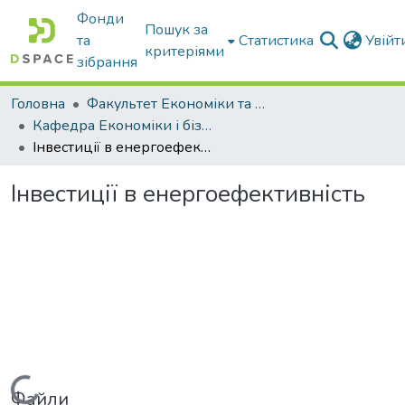
Фонди
Пошук за
та
Статистика
Увій
критеріями
зібрання
Головна
Факультет Економіки та бізнесу
Кафедра Економіки і бізнесу
Інвестиції в енергоефективність
Інвестиції в енергоефективність
Вантажиться...
Файли