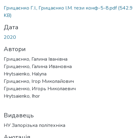
Грицаєнко Г.І., Грицаєнко І.М. тези конф-5-8.pdf
(542.9
KB)
Дата
2020
Автори
Грицаєнко, Галина Іванівна
Грицаенко, Галина Ивановна
Hrytsaienko, Halyna
Грицаєнко, Ігор Миколайович
Грицаенко, Игорь Николаевич
Hrytsaienko, Ihor
Видавець
НУ Запорізька політехніка
Анотація