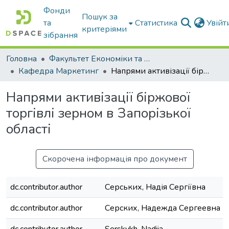
Фонди
Пошук за
та
Статистика
Увій
критеріями
зібрання
Головна
Факультет Економіки та бізнесу
Кафедра Маркетинг
Напрями активізації біржової торгівлі зерном в Запорізької області
Напрями активізації біржової
торгівлі зерном в Запорізької
області
Скорочена інформація про документ
dc.contributor.author
Серських, Надія Сергіївна
dc.contributor.author
Серских, Надежда Сергеевна