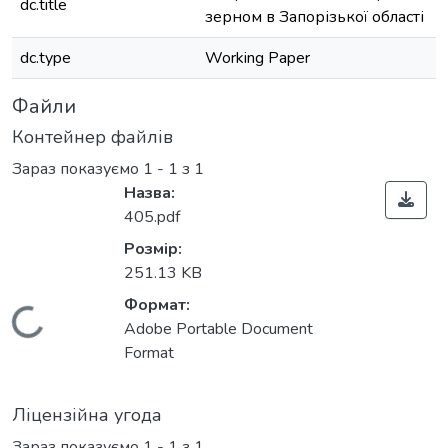
dc.title
зерном в Запорізької області
dc.type
Working Paper
Файли
Контейнер файлів
Зараз показуємо
1 - 1 з 1
Назва:
405.pdf
Розмір:
251.13 KB
Формат:
Вантажиться...
Adobe Portable Document
Format
Ліцензійна угода
Зараз показуємо
1 - 1 з 1