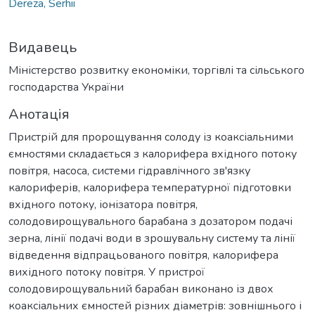
Dereza, Serhii
Видавець
Міністерство розвитку економіки, торгівлі та сільського
господарства України
Анотація
Пристрій для пророщування солоду із коаксіальними
ємностями складається з калорифера вхідного потоку
повітря, насоса, системи гідравлічного зв'язку
калориферів, калорифера температурної підготовки
вхідного потоку, іонізатора повітря,
солодовирощувального барабана з дозатором подачі
зерна, лінії подачі води в зрошувальну систему та лінії
відведення відпрацьованого повітря, калорифера
вихідного потоку повітря. У пристрої
солодовирощувальний барабан виконано із двох
коаксіальних ємностей різних діаметрів: зовнішнього і