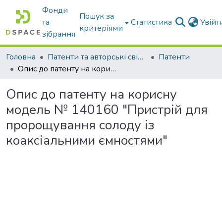
Фонди
Пошук за
та
Статистика
Увій
критеріями
зібрання
Головна
Патенти та авторські свідоцтва
Патенти
Опис до патенту на корисну модель № 140160 "Пристрій для пророщування солоду із коаксіальними ємностями"
Опис до патенту на корисну
модель № 140160 "Пристрій для
пророщування солоду із
коаксіальними ємностями"