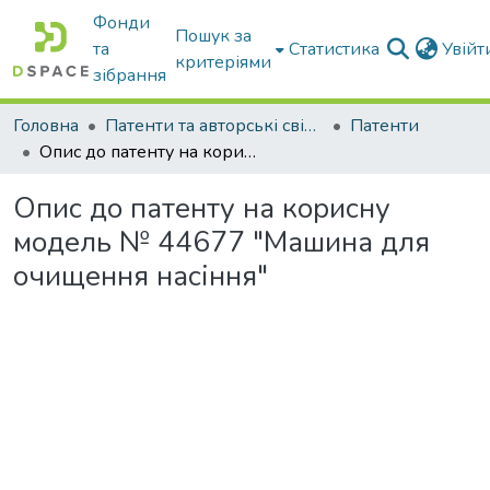
Фонди
Пошук за
та
Статистика
Увій
критеріями
зібрання
Головна
Патенти та авторські свідоцтва
Патенти
Опис до патенту на корисну модель № 44677 "Машина для очищення насіння"
Опис до патенту на корисну
модель № 44677 "Машина для
очищення насіння"