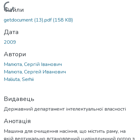
Вантажиться...
Файли
getdocument (13).pdf
(158 KB)
Дата
2009
Автори
Малюта, Сергій Іванович
Малюта, Сергей Иванович
Maliuta, Serhii
Видавець
Державний департамент інтелектуальної власності
Анотація
Машина для очищення насіння, що містить раму, на
якій вертикально встановлений циліндричний ротор з