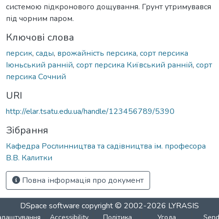
системою підкронового дощування. Грунт утримувався
під чорним паром.
Ключові слова
персик
,
сады
,
врожайність персика
,
сорт персика
Іюньський ранній
,
сорт персика Київський ранній
,
сорт
персика Сочний
URI
http://elar.tsatu.edu.ua/handle/123456789/5390
Зібрання
Кафедра Рослинництва та садівництва ім. професора
В.В. Калитки
Повна інформація про документ
DSpace software
copyright © 2002-2026
LYRASIS
алаштування
Accessibility
Політика
Угода
Sen