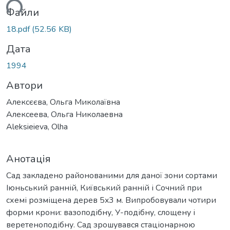
иться...
Файли
18.pdf
(52.56 KB)
Дата
1994
Автори
Алексєєва, Ольга Миколаївна
Алексеева, Ольга Николаевна
Aleksieieva, Olha
Анотація
Сад закладено районованими для даної зони сортами
Іюньський ранній, Київський ранній і Сочний при
схемі розміщена дерев 5x3 м. Випробовували чотири
форми крони: вазоподібну, У-подібну, слощену і
веретеноподібну. Сад зрошувався стаціонарною