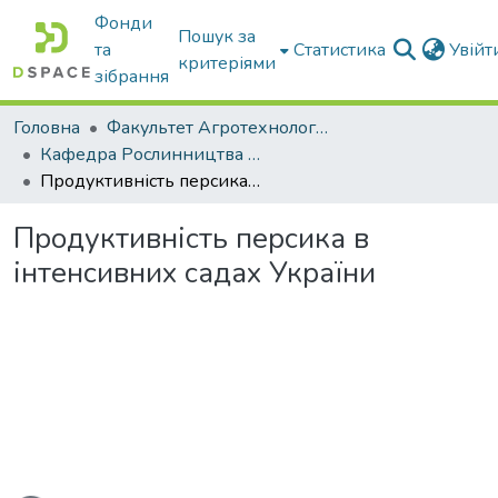
Фонди
Пошук за
та
Статистика
Увій
критеріями
зібрання
Головна
Факультет Агротехнологій та екології
Кафедра Рослинництва та садівництва ім. професора В.В. Калитки
Продуктивність персика в інтенсивних садах України
Продуктивність персика в
інтенсивних садах України