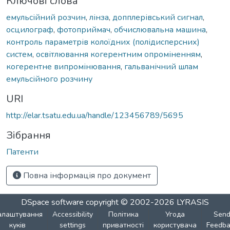
Ключові слова
емульсійний розчин
,
лінза
,
допплерівський сигнал
,
осцилограф
,
фотоприймач
,
обчислювальна машина
,
контроль параметрів колоїдних (полідисперсних)
систем
,
освітлювання когерентним опроміненням
,
когерентне випромінювання
,
гальванічний шлам
емульсійного розчину
URI
http://elar.tsatu.edu.ua/handle/123456789/5695
Зібрання
Патенти
Повна інформація про документ
DSpace software
copyright © 2002-2026
LYRASIS
алаштування
Accessibility
Політика
Угода
Sen
куків
settings
приватності
користувача
Feedba