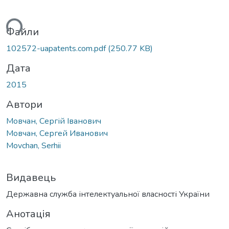
ься...
Файли
102572-uapatents.com.pdf
(250.77 KB)
Дата
2015
Автори
Мовчан, Сергій Іванович
Мовчан, Сергей Иванович
Movchan, Serhii
Видавець
Державна служба інтелектуальної власності України
Анотація