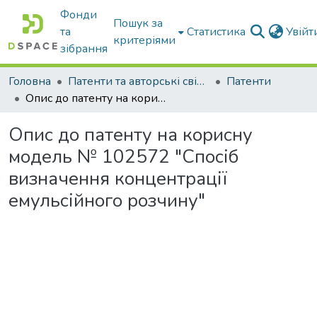
Фонди
Пошук за
та
Статистика
Увій
критеріями
зібрання
Головна
Патенти та авторські свідоцтва
Патенти
Опис до патенту на корисну модель № 102572 "Спосіб визначення концентрації емульсійного розчину"
Опис до патенту на корисну
модель № 102572 "Спосіб
визначення концентрації
емульсійного розчину"