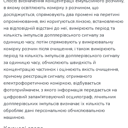
Спосіб визначення концентрації емульсійного розчину,
в якому освітлюють комірку з розчином, що
досліджується, спрямовують два промені на перетині
опромінювання, які коригуються лінзою, встановленою
на відповідній відстані до неї, вимірюють період та
кількість імпульсів допплерівського сигналу за
одиницю часу, потім спрямовують у вимірювальну
комірку розчин після очищення, і також вимірюють
період та кількість імпульсів допплерівського сигналу
за одиницю часу, обчислюють швидкість й
концентрацію частинок і оцінюють якість очищення,
причому реєстрація сигналу, отриманого
електрофоретичною коміркою, відбувається
фотоприймачем, з якого інформація передається на
цифровий запам'ятовуючий осцилограф, лічильник
допплерівських імпульсів визначає їх кількість та
обробляє дані персональною обчислювальною
машиною.