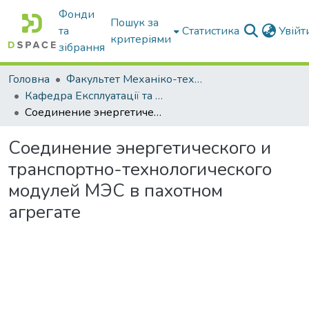
Фонди
Пошук за
та
Статистика
Увій
критеріями
зібрання
Головна
Факультет Механіко-технологічний
Кафедра Експлуатації та технічного сервісу машин
Соединение энергетического и транспортно-технологического модулей МЭС в пахотном агрегате
Соединение энергетического и
транспортно-технологического
модулей МЭС в пахотном
агрегате