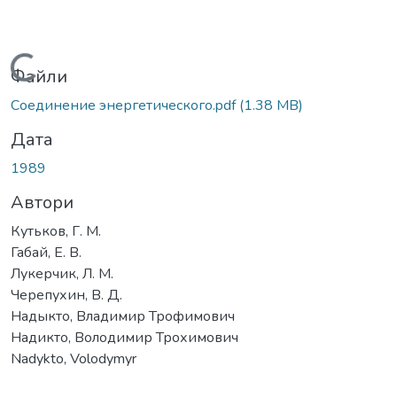
Вантажиться...
Файли
Соединение энергетического.pdf
(1.38 MB)
Дата
1989
Автори
Кутьков, Г. М.
Габай, Е. В.
Лукерчик, Л. М.
Черепухин, В. Д.
Надыкто, Владимир Трофимович
Надикто, Володимир Трохимович
Nadykto, Volodymyr