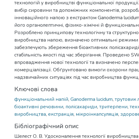
технологій у виробництві функціональної продукції
вибір сировини та допоміжних компонентів, розро
інноваційного напою з екстрактом Ganoderma lucidu
його органолептичні, фізико-хімічні й функціональн
Розроблено принципову технологічну та структурно
виробництва напою, визначено оптимальні режими
забезпечують збереження біоактивних полісахаридів
стабільність якості під час зберігання. Проведено S
впровадження нової технології та визначено перспек
комерціалізації. Обґрунтовано вимоги охорони прац
надзвичайних ситуаціях під час виробництва функц
Ключові слова
функціональний напій
,
Ganoderma lucidum
,
трутовик 
біоактивні речовини
,
полісахариди
,
тритерпени
,
тех
виробництва
,
екстракція
,
мікроінкапсуляція
,
здоров
Бібліографічний опис
Шелест О. В. Удосконалення технології виробництв