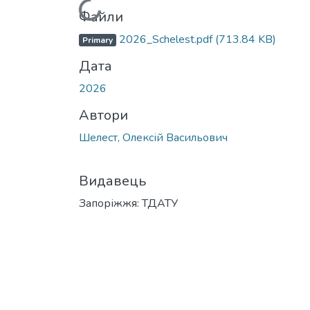
Вантажиться...
Файли
2026_Schelest.pdf
(713.84 KB)
Primary
Дата
2026
Автори
Шелест, Олексій Васильович
Видавець
Запоріжжя: ТДАТУ