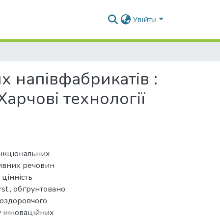
Увійти
х напівфабрикатів :
Харчові технології
ункціональних
тивних речовин
 цінність
rst., обґрунтовано
 оздоровчого
у інноваційних