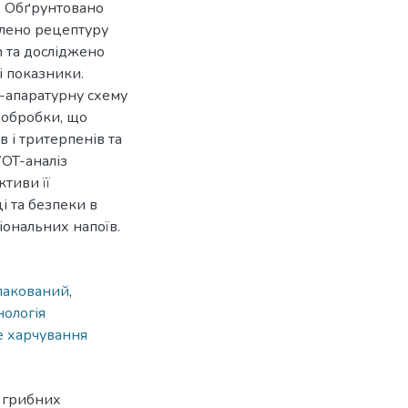
. Обґрунтовано
блено рецептуру
m та досліджено
і показники.
-апаратурну схему
 обробки, що
 і тритерпенів та
WOT-аналіз
тиви її
і та безпеки в
іональних напоїв.
лакований
,
нологія
е харчування
а грибних