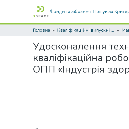
Фонди та зібрання
Пошук за крите
Головна
Кваліфікаційні випускні роботи бакалаврів і магістрів
Маг
Удосконалення техн
кваліфікаційна робот
ОПП «Індустрія здо