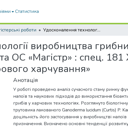
ріями
Статистика
істерські роботи
Удосконалення технології виробництва грибних напівфабрикатів : кваліфікаційна робота ОС «Магістр» : спец. 181 Харчові технології ОПП «Індустрія здорового харчування»
ології виробництва грибни
а ОС «Магістр» : спец. 181 
рового харчування»
Анотація
У роботі проведено аналіз сучасного стану ринку ф
напоїв та наукових підходів до використання біоак
грибів у харчових технологіях. Розглянуто біологічну
трутовика лакованого Ganoderma lucidum (Curtis) P. Ka
доцільність його застосування у виробництві напоїв
призначення. Визначено основні тенденції розвитк