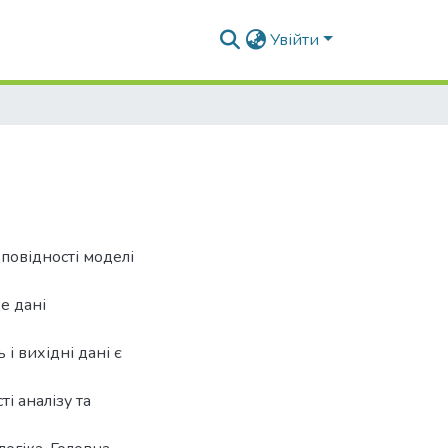
Увійти
дповідності моделі
е дані
і вихідні дані є
і аналізу та