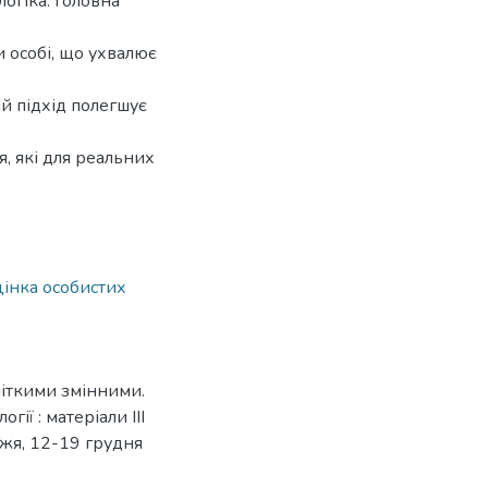
огіка. Головна
 особі, що ухвалює
й підхід полегшує
, які для реальних
цінка особистих
ечіткими змінними.
ії : матеріали ІІІ
жжя, 12-19 грудня