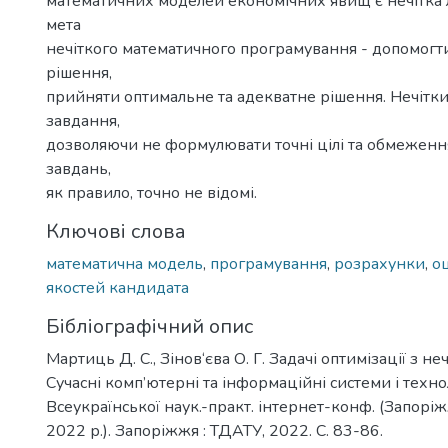
математичних моделей економічних явищ є нечітка л
мета
нечіткого математичного програмування - допомогти
рішення,
прийняти оптимальне та адекватне рішення. Нечітки
завдання,
дозволяючи не формулювати точні цілі та обмеження
завдань,
як правило, точно не відомі.
Ключові слова
математична модель
,
програмування
,
розрахунки
,
о
якостей кандидата
Бібліографічний опис
Мартиць Д. С., Зінов‘єва О. Г. Задачі оптимізації з н
Сучасні комп’ютерні та інформаційні системи і технолог
Всеукраїнської наук.-практ. інтернет-конф. (Запорі
2022 р.). Запоріжжя : ТДАТУ, 2022. С. 83-86.