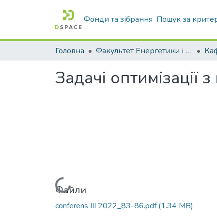
Фонди та зібрання
Пошук за крите
Головна
Факультет Енергетики і комп'ютерних технологій
Задачі оптимізації 
Вантажиться...
Файли
conferens III 2022_83-86.pdf
(1.34 MB)