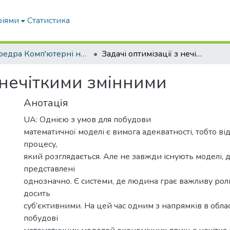
ріями
Статистика
Кафедра Комп'ютерні науки
Задачі оптимізації з нечіткими змінними
з нечіткими змінними
Анотація
UA: Однією з умов для побудови
математичної моделі є вимога адекватності, тобто ві
процесу,
який розглядається. Але не завжди існують моделі, д
представлені
однозначно. Є системи, де людина грає важливу роль 
досить
суб‘єктивними. На цей час одним з напрямків в област
побудові