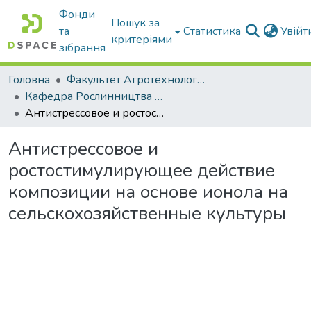
Фонди
Пошук за
та
Статистика
Увій
критеріями
зібрання
Головна
Факультет Агротехнологій та екології
Кафедра Рослинництва та садівництва ім. професора В.В. Калитки
Антистрессовое и ростостимулирующее действие композиции на основе ионола на сельскохозяйственные культуры
Антистрессовое и
ростостимулирующее действие
композиции на основе ионола на
сельскохозяйственные культуры