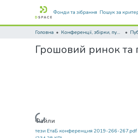
Фонди та зібрання
Пошук за крите
Головна
Конференції, збірки, публікації молодих вчених і здобувачів : магістрів, бакалаврів, аспірантів.
Грошовий ринок та 
Вантажиться...
Файли
тези ЕтаБ конференция 2019-266-267.pdf