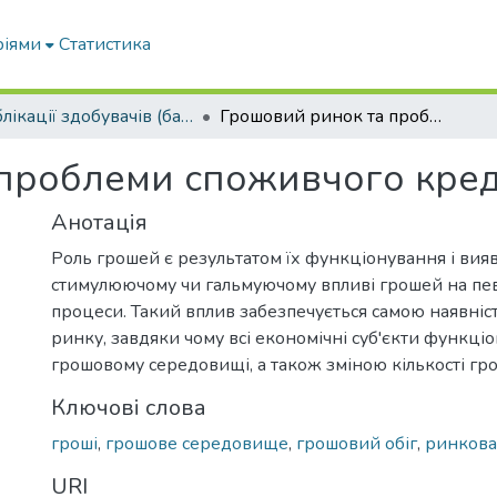
ріями
Статистика
Публікації здобувачів (бакалаврів. магістрів, аспірантів)
Грошовий ринок та проблеми споживчого кредитування в Україні
проблеми споживчого креди
Анотація
Роль грошей є результатом їх функціонування і вияв
стимулюючому чи гальмуючому впливі грошей на пев
процеси. Такий вплив забезпечується самою наявніс
ринку, завдяки чому всі економічні суб'єкти функці
грошовому середовищі, а також зміною кількості гр
Ключові слова
гроші
,
грошове середовище
,
грошовий обіг
,
ринкова
URI