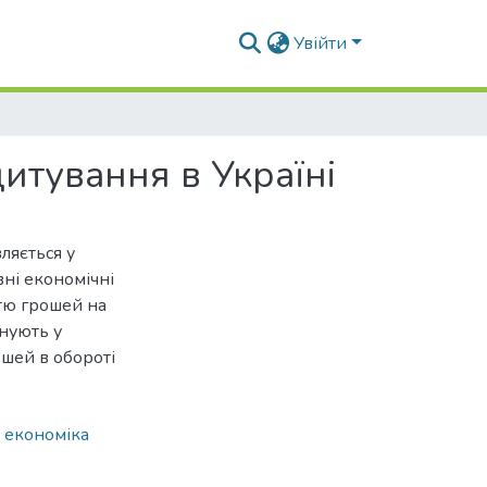
Увійти
тування в Україні
ляється у
ні економічні
тю грошей на
онують у
ошей в обороті
 економіка