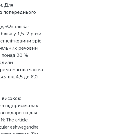
и. Для
од попереднього
», «Фісташка-
білка у 1,5–2 рази
т клітковини зріс
ральних речовин:
є понад 20 %
ердили
рема масова частка
я від 4,5 до 6,0
з високою
на підприємствах
господарства для
: The article
ticular ashwagandha