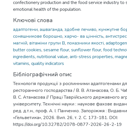
confectionery production and the food service industry to
emotional health of the population.
Ключові слова
адаптогени
,
ашваганда
,
здобне печиво
,
кунжутне бо
соняшникове борошно
,
харчо- ва цінність
,
антистрес
магній
,
вітаміни групи B
,
показники якості
,
adaptogen
butter cookies
,
sesame flour
,
sunflower flour
,
food techno
ingredients
,
nutritional value
,
anti-stress properties
,
magn
vitamins
,
quality indicators
Бібліографічний опис
Технологія продукції з рослинними адаптогенами дл
ресторанного господарства / В. В. Атанасова, О. Б. Чаб
В. С. Атанасова // Праці Таврійського державного а
університету. Технічні науки : наукове фахове видан
ред. д.т.н., проф. А. І. Панченко. Запоріжжя : Видавн
«Гельветика», 2026. Вип. 26, т. 2. С. 173-181. DOI:
https://doi.org/10.32782/2078-0877-2026-26-2-19