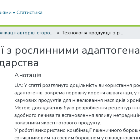
ріями
Статистика
Публікації авторів, сторонніх університету
Технологія продукції з рослинними адаптогенами для закладів ресторанного господарства
ії з рослинними адаптогена
дарства
Анотація
UA: У статті розглянуто доцільність використання р
адаптогенів, зокрема порошку кореня ашваганди, у т
харчових продуктів для нівелювання наслідків хроні
Метою дослідження було розроблення рецептур інн
здобного печива та встановлення впливу нетрадиці
показники якості готового продукту.
У роботі використано комбінації пшеничного борош
соняшниковим та соєвим борошном у співвідношенні