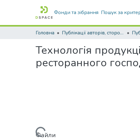
Фонди та зібрання
Пошук за крите
Головна
Публікації авторів, сторонніх університету
Технологія продукц
ресторанного госпо
Вантажиться...
Файли