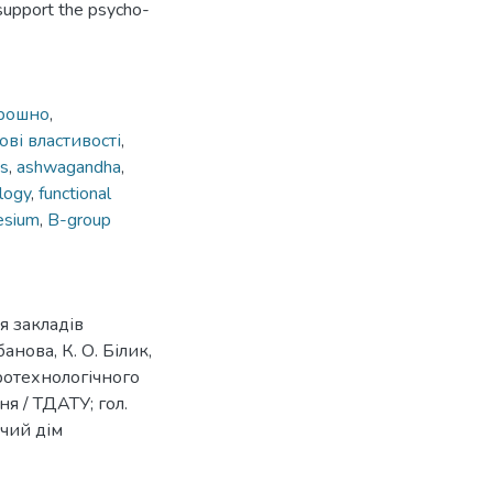
 support the psycho-
рошно
,
ові властивості
,
s
,
ashwagandha
,
logy
,
functional
esium
,
B-group
я закладів
анова, К. О. Білик,
гротехнологічного
ня / ТДАТУ; гол.
ичий дім