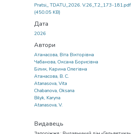
Pratsi_ TDATU_2026. V.26_T.2_173-181.pdf
(450.05 KB)
Дата
2026
Автори
Атанасова, Віта Вікторівна
Чабанова, Оксана Борисівна
Білик, Карина Олегівна
Атанасова, В. С.
Atanasova, Vita
Chabanova, Oksana
Bilyk, Karyna
Atanasova, V.
Видавець
Запоріжжя : Видавничий дім «Гельветика»