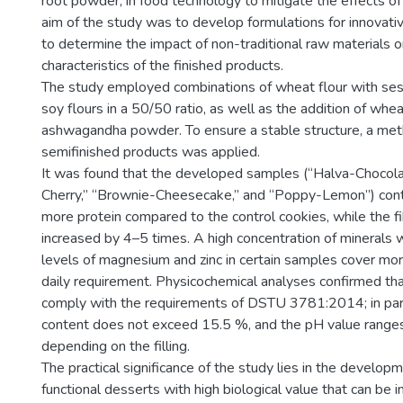
root powder, in food technology to mitigate the effects of
aim of the study was to develop formulations for innovati
to determine the impact of non-traditional raw materials o
characteristics of the finished products.
The study employed combinations of wheat flour with se
soy flours in a 50/50 ratio, as well as the addition of whe
ashwagandha powder. To ensure a stable structure, a met
semifinished products was applied.
It was found that the developed samples (“Halva-Chocolat
Cherry,” “Brownie-Cheesecake,” and “Poppy-Lemon”) con
more protein compared to the control cookies, while the f
increased by 4–5 times. A high concentration of minerals 
levels of magnesium and zinc in certain samples cover mo
daily requirement. Physicochemical analyses confirmed th
comply with the requirements of DSTU 3781:2014; in part
content does not exceed 15.5 %, and the pH value ranges
depending on the filling.
The practical significance of the study lies in the develop
functional desserts with high biological value that can be