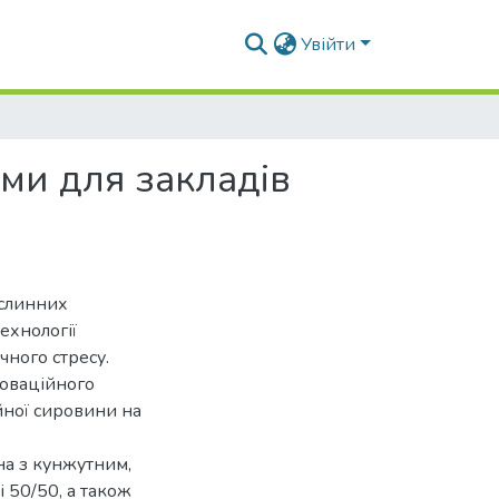
Увійти
ми для закладів
ослинних
ехнології
чного стресу.
оваційного
йної сировини на
на з кунжутним,
 50/50, а також