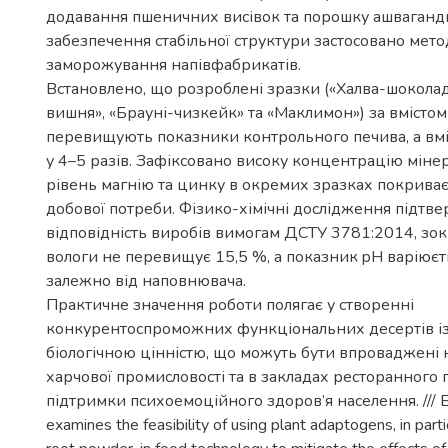
додавання пшеничних висівок та порошку ашваганд
забезпечення стабільної структури застосовано мет
заморожування напівфабрикатів.
Встановлено, що розроблені зразки («Халва-шоколад
вишня», «Брауні-чизкейк» та «Маклимон») за вмістом 
перевищують показники контрольного печива, а вміс
у 4–5 разів. Зафіксовано високу концентрацію міне
рівень магнію та цинку в окремих зразках покрива
добової потреби. Фізико-хімічні дослідження підтв
відповідність виробів вимогам ДСТУ 3781:2014, зок
вологи не перевищує 15,5 %, а показник pH варіюєтьс
залежно від наповнювача.
Практичне значення роботи полягає у створенні
конкурентоспроможних функціональних десертів і
біологічною цінністю, що можуть бути впроваджені 
харчової промисловості та в закладах ресторанного 
підтримки психоемоційного здоров’я населення. /// EN
examines the feasibility of using plant adaptogens, in par