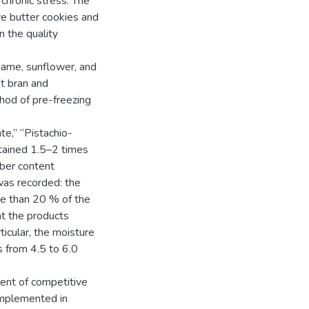
 chronic stress. The
ve butter cookies and
n the quality
same, sunflower, and
at bran and
hod of pre-freezing
e,” “Pistachio-
tained 1.5–2 times
iber content
was recorded: the
re than 20 % of the
at the products
icular, the moisture
 from 4.5 to 6.0
ment of competitive
 implemented in