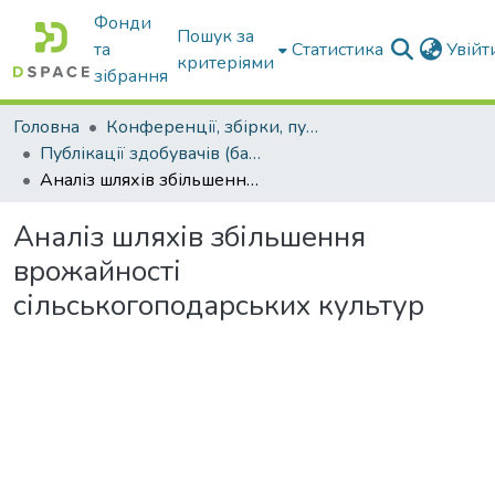
Фонди
Пошук за
та
Статистика
Увій
критеріями
зібрання
Головна
Конференції, збірки, публікації молодих вчених і здобувачів : магістрів, бакалаврів, аспірантів.
Публікації здобувачів (бакалаврів. магістрів, аспірантів)
Аналіз шляхів збільшення врожайності сільськогоподарських культур
Аналіз шляхів збільшення
врожайності
сільськогоподарських культур