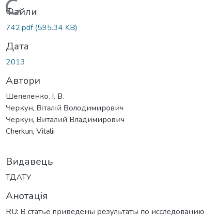
Вантажиться...
Файли
742.pdf
(595.34 KB)
Дата
2013
Автори
Шепеленко, І. В.
Черкун, Віталій Володимирович
Черкун, Виталий Владимирович
Cherkun, Vitalii
Видавець
ТДАТУ
Анотація
RU: В статье приведены результаты по исследованию