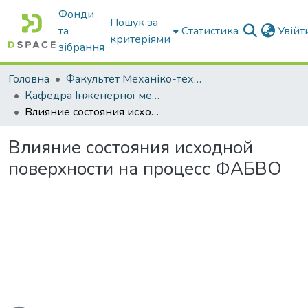
Фонди
Пошук за
та
Статистика
Увій
критеріями
зібрання
Головна
Факультет Механіко-технологічний
Кафедра Інженерної механіки та комп'ютерного проектування
Влияние состояния исходной поверхности на процесс ФАБВО
Влияние состояния исходной
поверхности на процесс ФАБВО