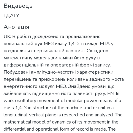
Видавець
ТДАТУ
Анотація
UK: В роботі досліджено та проаналізовано
коливальний рух МЕЗ класу 1,4-3 в складі МТА у
поздовжньо-вертикальній площині. Складено
математичну модель динаміки його руху в
диференціальній та операторній формі запису.
Побудовані амплітудно-частотні характеристики
переміщень та прискорень коливань заднього моста
енергетичного модуля МЕЗ. Знайдено умови, що
забезпечать підвищення його плавності руху. EN: In
work oscillatory movement of modular power means of a
class 1,4-3 in structure of the machine tractor unit in a
longitudinal-vertical plane is researched and analyzed. The
mathematical model of dynamics of its movement in the
differential and operational form of record is made. The