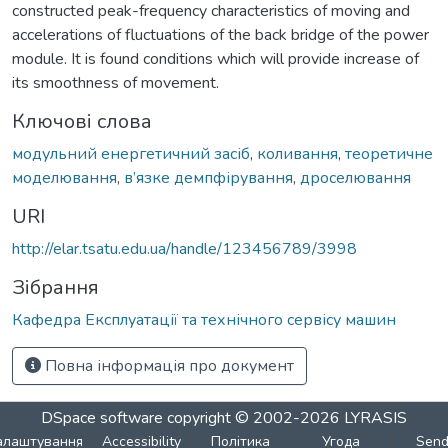
constructed peak-frequency characteristics of moving and
accelerations of fluctuations of the back bridge of the power
module. It is found conditions which will provide increase of
its smoothness of movement.
Ключові слова
модульний енергетичний засіб
,
коливання
,
теоретичне
моделювання
,
в’язке демпфірування
,
дроселювання
URI
http://elar.tsatu.edu.ua/handle/123456789/3998
Зібрання
Кафедра Експлуатації та технічного сервісу машин
Повна інформація про документ
DSpace software
copyright © 2002-2026
LYRASIS
алаштування
Accessibility
Політика
Угода
Sen