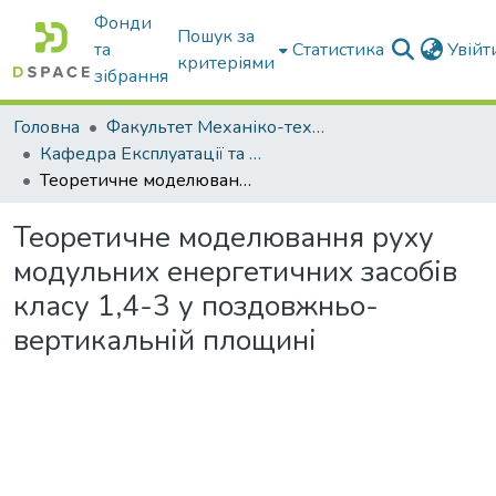
Фонди
Пошук за
та
Статистика
Увій
критеріями
зібрання
Головна
Факультет Механіко-технологічний
Кафедра Експлуатації та технічного сервісу машин
Теоретичне моделювання руху модульних енергетичних засобів класу 1,4-3 у поздовжньо-вертикальній площині
Теоретичне моделювання руху
модульних енергетичних засобів
класу 1,4-3 у поздовжньо-
вертикальній площині