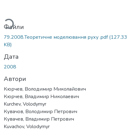
ться...
Файли
79.2008.Теоретичне моделювання руху .pdf
(127.33
KB)
Дата
2008
Автори
Кюрчев, Володимир Миколайович
Кюрчев, Владимир Николаевич
Kurchev, Volodymyr
Кувачов, Володимир Петрович
Кувачев, Владимир Петрович
Kuvachov, Volodymyr