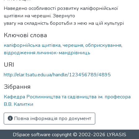
Наведено особливості розвитку каліфорнійської
щитівки на черешні. Звернуто
увагу на складність боротьби з нею на цій культурі
Ключові слова
каліфорнійська щитівка
,
черешня
,
обприскування
,
відродження личинок-мандрівниць
URI
http://elar.tsatu.edu.ua/handle/123456789/4895
Зібрання
Кафедра Рослинництва та садівництва ім. професора
В.В. Калитки
Повна інформація про документ
DSpace software
copyright © 2002-2026
LYRASIS