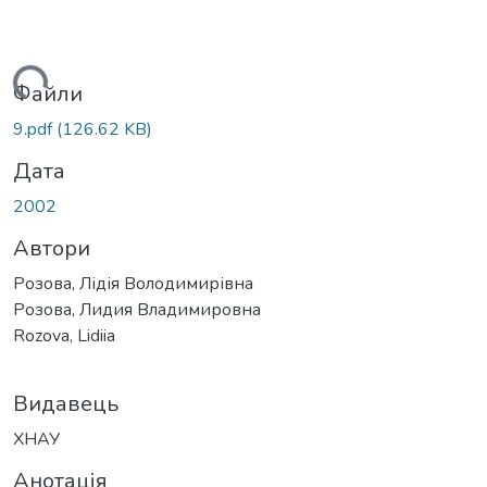
ажиться...
Файли
9.pdf
(126.62 KB)
Дата
2002
Автори
Розова, Лідія Володимирівна
Розова, Лидия Владимировна
Rozova, Lidiia
Видавець
ХНАУ
Анотація