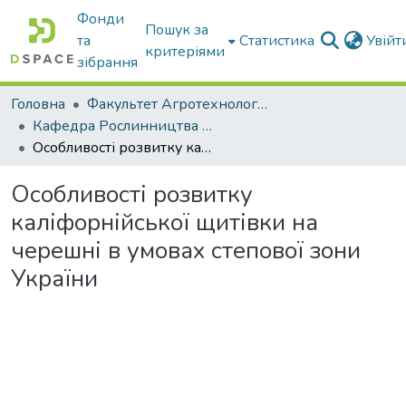
Фонди
Пошук за
та
Статистика
Увій
критеріями
зібрання
Головна
Факультет Агротехнологій та екології
Кафедра Рослинництва та садівництва ім. професора В.В. Калитки
Особливості розвитку каліфорнійської щитівки на черешні в умовах степової зони України
Особливості розвитку
каліфорнійської щитівки на
черешні в умовах степової зони
України