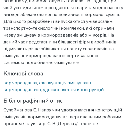
основному, використовують технологію годівлі, при
якій усі види кормів роздаються тваринам одночасно у
вигляді збалансованої по поживності кормової суміші.
Для цього розроблені і випускаються універсальні
транспортно-технологічні комплекси, які отримали
назву змішувачів кормороздавачів або міксерів. На
даний час представники більшості фірм виробників
відмічають різке збільшення попиту споживачів на
змішувачі-кормороздавачі із вертикальною
системою подрібнення-змішування.
Ключові слова
кормороздавач
,
експлуатація змішувачів-
кормороздавачів
,
удосконалення конструкцій
Бібліографічний опис
Сулейманова Е. Напрямки удосконалення конструкцій
змішувачів кормороздавачів з вертикальним робочим
органом / наук. кер. С. В. Дереза // Технічне