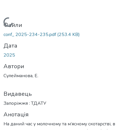
Вантажиться...
Файли
conf_ 2025-234-235.pdf
(253.4 KB)
Дата
2025
Автори
Сулейманова, Е.
Видавець
Запоріжжя : ТДАТУ
Анотація
На даний час у молочному та м’ясному скотарстві, в