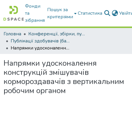
Фонди
Пошук за
та
Статистика
Увій
критеріями
зібрання
Головна
Конференції, збірки, публікації молодих вчених і здобувачів : магістрів, бакалаврів, аспірантів.
Публікації здобувачів (бакалаврів. магістрів, аспірантів)
Напрямки удосконалення конструкцій змішувачів кормороздавачів з вертикальним робочим органом
Напрямки удосконалення
конструкцій змішувачів
кормороздавачів з вертикальним
робочим органом