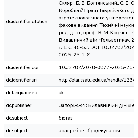
Скляр., Б. В. Болтянський., С. В. Си
Коробка // Праці Таврійського д
агротехнологічного університету:
dc.identifier.citation
фахове видання. Технічні науки /
ред. д.т.н., проф. В. М. Кюрчев. З
Видавничий дім «Гельветика». 202
т. 1. С. 45-53. DOI: 10.32782/207
2025-25-1-6
dc.identifier.doi
10.32782/2078-0877-2025-25-1
dc.identifier.uri
http://elar.tsatu.edu.ua/handle/12
dc.language.iso
uk
dc.publisher
Запоріжжя : Видавничий дім «Гел
dc.subject
біогаз
dc.subject
анаеробне зброджування