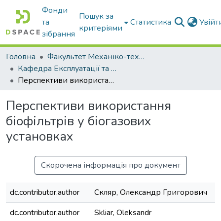
Фонди
Пошук за
та
Статистика
Увій
критеріями
зібрання
Головна
Факультет Механіко-технологічний
Кафедра Експлуатації та технічного сервісу машин
Перспективи використання біофільтрів у біогазових установках
Перспективи використання
біофільтрів у біогазових
установках
Скорочена інформація про документ
dc.contributor.author
Скляр, Олександр Григорович
dc.contributor.author
Skliar, Oleksandr