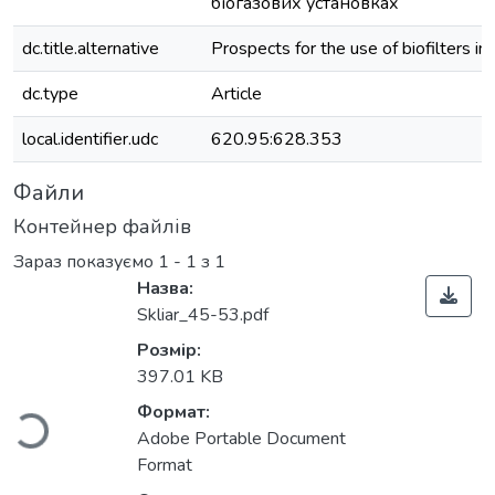
біогазових установках
dc.title.alternative
Prospects for the use of biofilters in
dc.type
Article
local.identifier.udc
620.95:628.353
Файли
Контейнер файлів
Зараз показуємо
1 - 1 з 1
Назва:
Skliar_45-53.pdf
Розмір:
Вантажиться...
397.01 KB
Формат:
Adobe Portable Document
Format