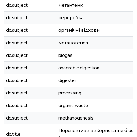
dc.subject
метантенк
dc.subject
переробка
dc.subject
органічні відходи
dc.subject
метаногенез
dc.subject
biogas
dc.subject
anaerobic digestion
dc.subject
digester
dc.subject
processing
dc.subject
organic waste
dc.subject
methanogenesis
Перспективи використання біофіл
dc.title