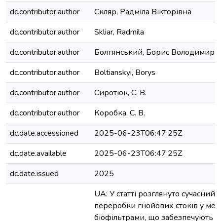
dc.contributor.author
Скляр, Радміла Вікторівна
dc.contributor.author
Skliar, Radmila
dc.contributor.author
Болтянський, Борис Володимиро
dc.contributor.author
Boltianskyi, Borys
dc.contributor.author
Сиротюк, С. В.
dc.contributor.author
Коробка, С. В.
dc.date.accessioned
2025-06-23T06:47:25Z
dc.date.available
2025-06-23T06:47:25Z
dc.date.issued
2025
UA: У статті розглянуто сучасний 
переробки гнойових стоків у мет
біофільтрами, що забезпечують 