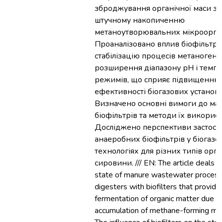
зброджування органічної маси з
штучному накопиченню
метаноутворювальних мікроорган
Проаналізовано вплив біофільтрі
стабілізацію процесів метаногене
розширення діапазону рН і темп
режимів, що сприяє підвищенню
ефективності біогазових установо
Визначено основні вимоги до мат
біофільтрів та методи їх викорис
Досліджено перспективи застосу
анаеробних біофільтрів у біогазо
технологіях для різних типів орга
сировини. /// EN: The article deals w
state of manure wastewater processi
digesters with biofilters that provid
fermentation of organic matter due to 
accumulation of methane-forming mi