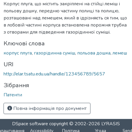
Корпус плуга, що містить закріплені на стійці леміш і
польову дошку, передню частину полиці та полицю,
розташовані над лемешем, який в ідрізняєть ся тим, що
в лобовій частині корпуса встановлена порожня трубка
з отворами для підведення газорідинної суміші.
Ключові слова
корпус плуга
,
газорідинна суміш
,
польова дошка
,
лемеш
URI
http://elar.tsatu.edu.ua/handle/123456789/5657
Зібрання
Патенти
Повна інформація про документ
DSpace software
copyright © 2002-2026
LYRASIS
алаштування
Accessibility
Політика
Угода
Sen