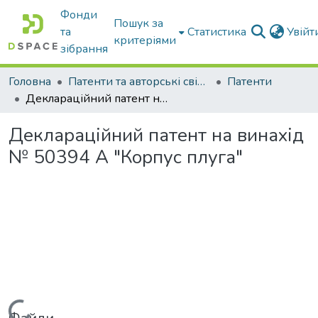
Фонди
Пошук за
та
Статистика
Увій
критеріями
зібрання
Головна
Патенти та авторські свідоцтва
Патенти
Деклараційний патент на винахід № 50394 А "Корпус плуга"
Деклараційний патент на винахід
№ 50394 А "Корпус плуга"