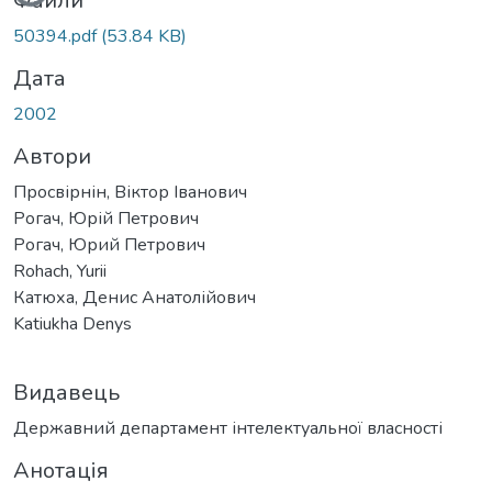
Вантажиться...
Файли
50394.pdf
(53.84 KB)
Дата
2002
Автори
Просвірнін, Віктор Іванович
Рогач, Юрій Петрович
Рогач, Юрий Петрович
Rohach, Yurii
Катюха, Денис Анатолійович
Katiukha Denys
Видавець
Державний департамент інтелектуальної власності
Анотація