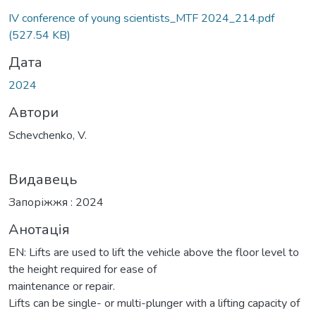
иться...
ІV conference of young scientists_MTF 2024_214.pdf
(527.54 KB)
Дата
2024
Автори
Schevchenko, V.
Видавець
Запоріжжя : 2024
Анотація
EN: Lifts are used to lift the vehicle above the floor level to
the height required for ease of
maintenance or repair.
Lifts can be single- or multi-plunger with a lifting capacity of