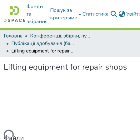
Фонди
Пошук за
та
Статистика
Увій
критеріями
зібрання
Головна
Конференції, збірки, публікації молодих вчених і здобувачів : магістрів, бакалаврів, аспірантів.
Публікації здобувачів (бакалаврів. магістрів, аспірантів)
Lifting equipment for repair shops
Lifting equipment for repair shops
Файли