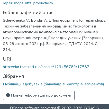
repair shops
,
lifts
,
productivity
Бібліографічний опис
Schevchenko V., Bondar A. Lifting equipment for repair shops.
Технічне забезпечення інноваційних технологій в
агропромисловому комплексі : матеріали IV Міжнар.
наук.-практ. конференції молодих учених (Запоріжжя,
05-29 лютого 2024 р.). Запоріжжя : ТДАТУ, 2024. С.
214.
URI
http://elar.tsatu.edu.ua/handle/123456789/17587
Зібрання
Публікації здобувачів (бакалаврів. магістрів, аспірантів)
Повна інформація про документ
DSpace software
copyright © 2002-2026
LYRASIS