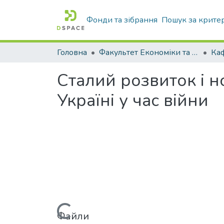
Фонди та зібрання
Пошук за крите
Головна
Факультет Економіки та бізнесу
Сталий розвиток і н
Україні у час війни
Файли