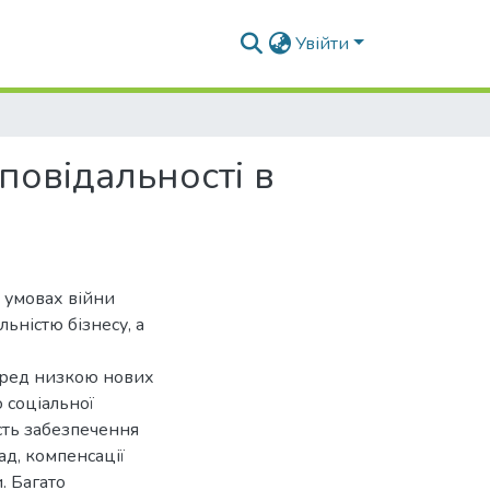
Увійти
повідальності в
в умовах війни
ьністю бізнесу, а
перед низкою нових
 соціальної
сть забезпечення
д, компенсації
. Багато