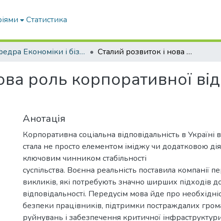
ріями
Статистика
Кафедра Економіки і бізнесу
Сталий розвиток і нова роль корпоративної відповідальності в Україні у час війни
ова роль корпоративної від
Анотація
Корпоративна соціальна відповідальність в Україні 
стала не просто елементом іміджу чи додатковою діял
ключовим чинником стабільності
суспільства. Воєнна реальність поставила компанії 
викликів, які потребують значно ширших підходів до
відповідальності. Передусім мова йде про необхідні
безпеки працівників, підтримки постраждалих грома
руйнувань і забезпечення критичної інфраструктури