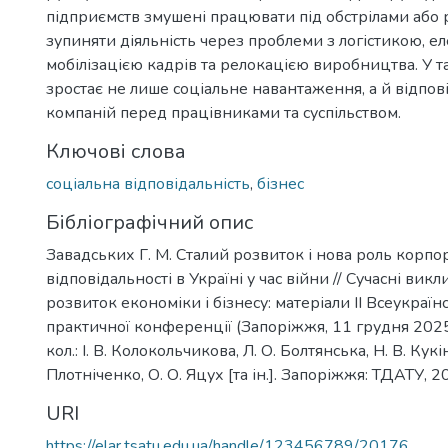
підприємств змушені працювати під обстрілами або
зупиняти діяльність через проблеми з логістикою, е
мобілізацією кадрів та релокацією виробництва. У 
зростає не лише соціальне навантаження, а й відпов
компаній перед працівниками та суспільством.
Ключові слова
соціальна відповідальність
,
бізнес
Бібліографічний опис
Завадських Г. М. Сталий розвиток і нова роль корпо
відповідальності в Україні у час війни // Сучасні викл
розвиток економіки і бізнесу: матеріали IІ Всеукраїн
практичної конференції (Запоріжжя, 11 грудня 2025 
кол.: І. В. Колокольчикова, Л. О. Болтянська, Н. В. Кукін
Плотніченко, О. О. Яцух [та ін.]. Запоріжжя: ТДАТУ, 2
URI
https://elar.tsatu.edu.ua/handle/123456789/20176