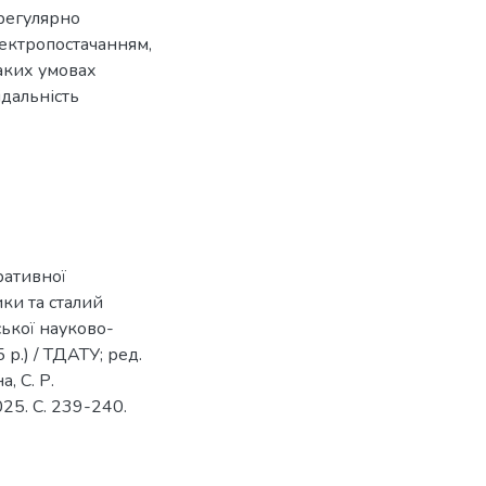
 регулярно
лектропостачанням,
таких умовах
ідальність
ративної
ики та сталий
ської науково-
р.) / ТДАТУ; ред.
а, С. Р.
025. С. 239-240.