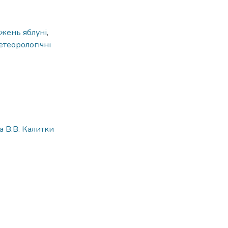
джень яблуні
,
етеорологічні
 В.В. Калитки