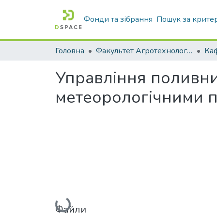
Фонди та зібрання
Пошук за крите
Головна
Факультет Агротехнологій та екології
Управління поливн
метеорологічними п
Вантажиться...
Файли