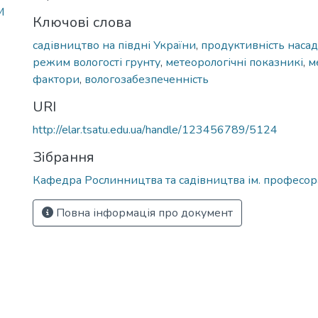
М
Ключові слова
садівництво на півдні України
,
продуктивність наса
режим вологості грунту
,
метеорологічні показникі
,
м
фактори
,
вологозабезпеченність
URI
http://elar.tsatu.edu.ua/handle/123456789/5124
Зібрання
Кафедра Рослинництва та садівництва ім. професора
Повна інформація про документ