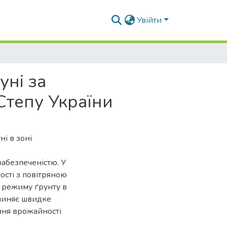
Увійти
ні за
Степу України
і в зоні
абезпеченістю. У
ості з повітряною
 режиму ґрунту в
ичиняє швидке
ння врожайності