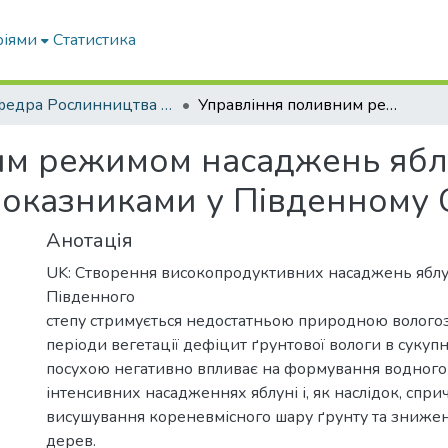
ріями
Статистика
Кафедра Рослинництва та садівництва ім. професора В.В. Калитки
Управління поливним режимом насаджень яблуні за метеорологічними показниками у Південному Степу України
им режимом насаджень яблу
оказниками у Південному 
Анотація
UK: Створення високопродуктивних насаджень яблун
Південного
степу стримується недостатньою природною вологоз
періоди вегетації дефіцит ґрунтової вологи в сукупн
посухою негативно впливає на формування водного
інтенсивних насадженнях яблуні і, як наслідок, спр
висушування кореневмісного шару ґрунту та зниже
дерев.