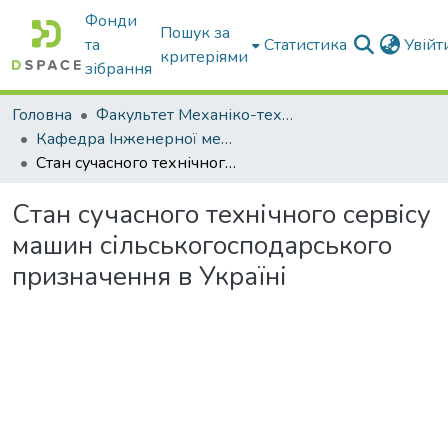
Фонди
Пошук за
та
Статистика
Увій
критеріями
зібрання
Головна
Факультет Механіко-технологічний
Кафедра Інженерної механіки та комп'ютерного проектування
Стан сучасного технічного сервісу машин сільськогосподарського призначення в Україні
Стан сучасного технічного сервісу
машин сільськогосподарського
призначення в Україні