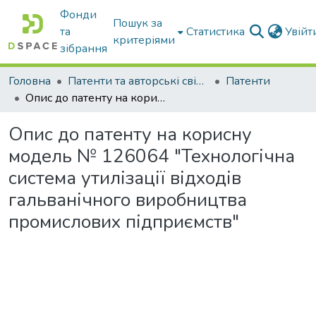
Фонди
Пошук за
та
Статистика
Увій
критеріями
зібрання
Головна
Патенти та авторські свідоцтва
Патенти
Опис до патенту на корисну модель № 126064 "Технологічна система утилізації відходів гальванічного виробництва промислових підприємств"
Опис до патенту на корисну
модель № 126064 "Технологічна
система утилізації відходів
гальванічного виробництва
промислових підприємств"