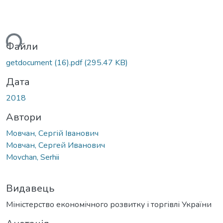
ться...
Файли
getdocument (16).pdf
(295.47 KB)
Дата
2018
Автори
Мовчан, Сергій Іванович
Мовчан, Сергей Иванович
Movchan, Serhii
Видавець
Міністерство економічного розвитку і торгівлі України