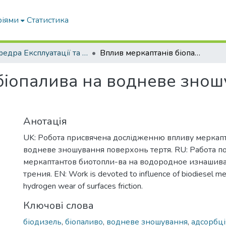
ріями
Статистика
Кафедра Експлуатації та технічного сервісу машин
Вплив меркаптанів біопалива на водневе зношування поверхонь тертя
біопалива на водневе зно
Анотація
UK: Робота присвячена дослідженню впливу меркапт
водневе зношування поверхонь тертя. RU: Работа 
меркаптантов биотопли-ва на водородное изнашив
трения. EN: Work is devoted to influence of biodiesel me
hydrogen wear of surfaces friction.
Ключові слова
біодизель
,
біопаливо
,
водневе зношування
,
адсорбц