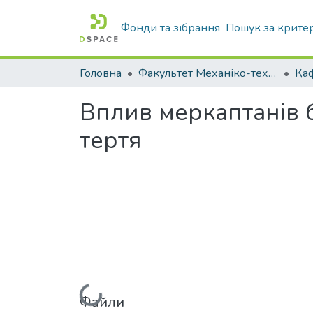
Фонди та зібрання
Пошук за крите
Головна
Факультет Механіко-технологічний
Вплив меркаптанів 
тертя
Вантажиться...
Файли