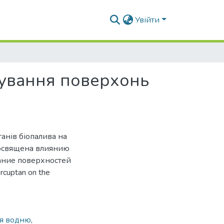
Увійти
шування поверхонь
анів біопалива на
посвящена влиянию
ание поверхностей
rcuptan on the
ія водню
,