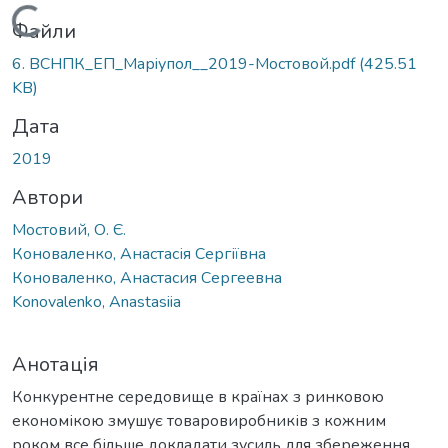
Вантажиться...
Файли
6. ВСНПК_ЕП_Марiупол__2019-Мостовой.pdf
(425.51
KB)
Дата
2019
Автори
Мостовий, О. Є.
Коноваленко, Анастасія Сергіївна
Коноваленко, Анастасия Сергеевна
Konovalenko, Anastasiia
Анотація
Конкурентне середовище в країнах з ринковою
економікою змушує товаровиробників з кожним
роком все більше докладати зусиль для збереження