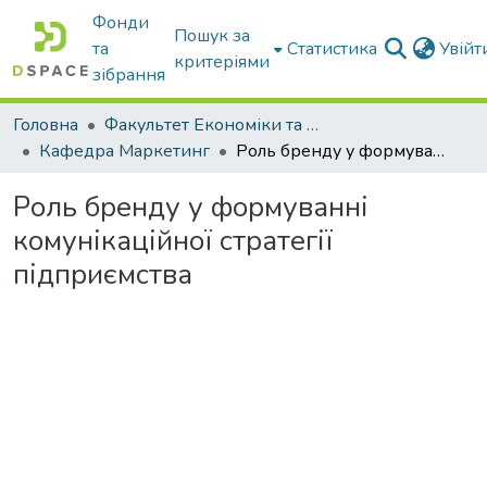
Фонди
Пошук за
та
Статистика
Увій
критеріями
зібрання
Головна
Факультет Економіки та бізнесу
Кафедра Маркетинг
Роль бренду у формуванні комунікаційної стратегії підприємства
Роль бренду у формуванні
комунікаційної стратегії
підприємства