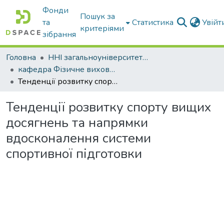
Фонди
Пошук за
та
Статистика
Увій
критеріями
зібрання
Головна
ННІ загальноуніверситетської підготовки
кафедра Фізичне виховання і спорт
Тенденції розвитку спорту вищих досягнень та напрямки вдосконалення системи спортивної підготовки
Тенденції розвитку спорту вищих
досягнень та напрямки
вдосконалення системи
спортивної підготовки