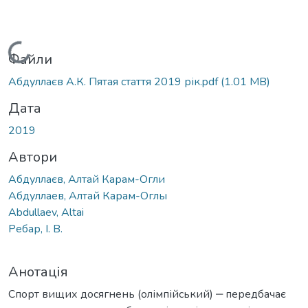
Вантажиться...
Файли
Абдуллаєв А.К. Пятая стаття 2019 рік.pdf
(1.01 MB)
Дата
2019
Автори
Абдуллаєв, Алтай Карам-Огли
Абдуллаев, Алтай Карам-Оглы
Abdullaev, Altai
Ребар, І. В.
Анотація
Спорт вищих досягнень (олімпійський) ‒ передбачає