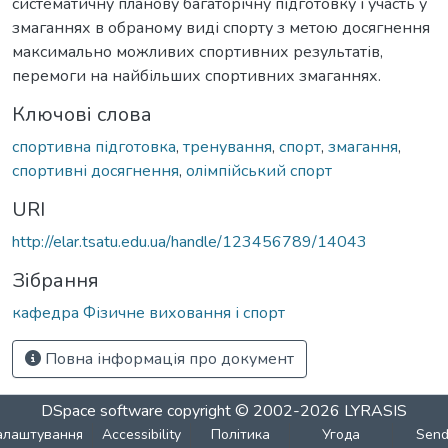
систематичну планову багаторічну підготовку і участь у
змаганнях в обраному виді спорту з метою досягнення
максимально можливих спортивних результатів,
перемоги на найбільших спортивних змаганнях.
Ключові слова
спортивна підготовка
,
тренування
,
спорт
,
змагання
,
спортивні досягнення
,
олімпійський спорт
URI
http://elar.tsatu.edu.ua/handle/123456789/14043
Зібрання
кафедра Фізичне виховання і спорт
Повна інформація про документ
DSpace software
copyright © 2002-2026
LYRASIS
алаштування
Accessibility
Політика
Угода
Sen