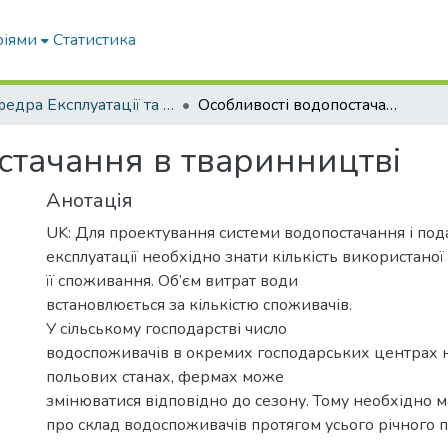
ріями
Статистика
Кафедра Експлуатації та технічного сервісу машин
Особливості водопостачання в тваринництві
стачання в тваринництві
Анотація
UK: Для проектування системи водопостачання і пода
експлуатації необхідно знати кількість використано
її споживання. Об’єм витрат води
встановлюється за кількістю споживачів.
У сільському господарстві число
водоспоживачів в окремих господарських центрах 
польових станах, фермах може
змінюватися відповідно до сезону. Тому необхідно м
про склад водоспоживачів протягом усього річного п