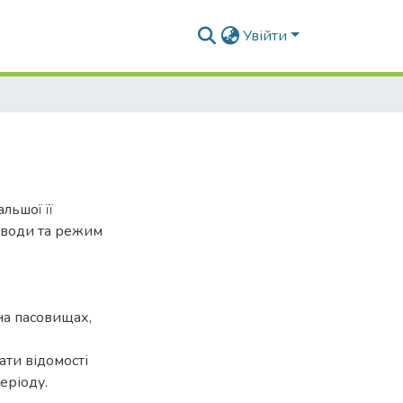
Увійти
льшої її
ї води та режим
на пасовищах,
ати відомості
еріоду.