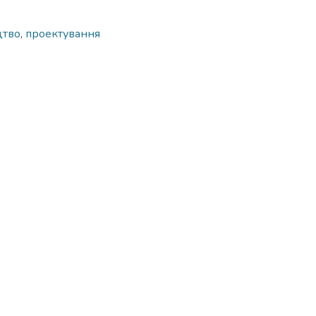
цтво
,
проектування