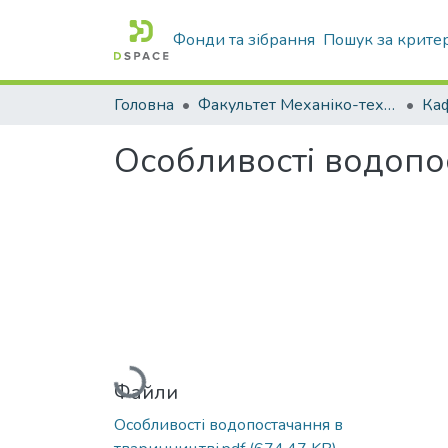
Фонди та зібрання
Пошук за крите
Головна
Факультет Механіко-технологічний
Особливості водопо
Вантажиться...
Файли
Особливості водопостачання в