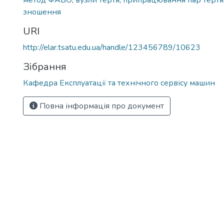
метод ФАБО
,
вузли тертя
,
припрацювання пар тертя
зношення
URI
http://elar.tsatu.edu.ua/handle/123456789/10623
Зібрання
Кафедра Експлуатації та технічного сервісу машин
Повна інформація про документ