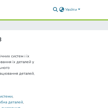
Увійти
в
чних систем і їх
вання їх деталей у
ьного
ацювання деталей,
системи
,
обка деталей
,