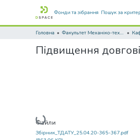
Фонди та зібрання
Пошук за крите
Головна
Факультет Механіко-технологічний
Підвищення довгові
Вантажиться...
Файли
Збірник_ТДАТУ_25.04.20-365-367.pdf