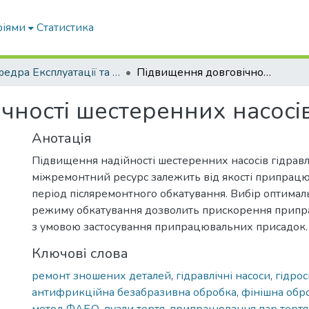
ріями
Статистика
Кафедра Експлуатації та технічного сервісу машин
Підвищення довговічності шестеренних насосів
чності шестеренних насосі
Анотація
Підвищення надійності шестеренних насосів гідравлі
міжремонтний ресурс залежить від якості припрацю
період післяремонтного обкатування. Вибір оптимал
режиму обкатування дозволить прискорення припр
з умовою застосування припрацювальних присадок.
Ключові слова
ремонт зношених деталей
,
гідравлічні насоси
,
гідро
антифрикційна безабразивна обробка
,
фінішна обр