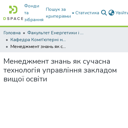
Фонди
Пошук за
та
Статистика
Увій
критеріями
зібрання
Головна
Факультет Енергетики і комп'ютерних технологій
Кафедра Комп'ютерні науки
Менеджмент знань як сучасна технологія управління закладом вищої освіти
Менеджмент знань як сучасна
технологія управління закладом
вищої освіти