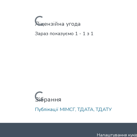
Вантажиться...
Ліцензійна угода
Зараз показуємо
1 - 1 з 1
Вантажиться...
Зібрання
Публікації МІМСГ, ТДАТА, ТДАТУ
Налаштування кукі