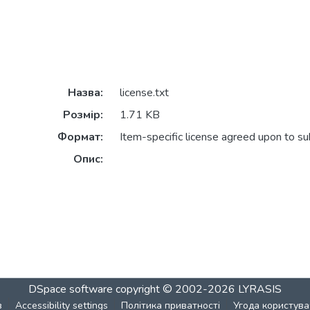
Назва:
license.txt
Розмір:
1.71 KB
Формат:
Item-specific license agreed upon to s
Опис:
DSpace software
copyright © 2002-2026
LYRASIS
в
Accessibility settings
Політика приватності
Угода користува