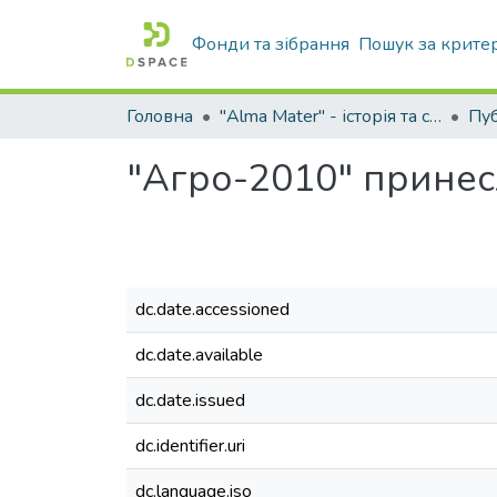
Фонди та зібрання
Пошук за крите
Головна
"Alma Mater" - історія та сьогодення Університету
"Агро-2010" принес
dc.date.accessioned
dc.date.available
dc.date.issued
dc.identifier.uri
dc.language.iso