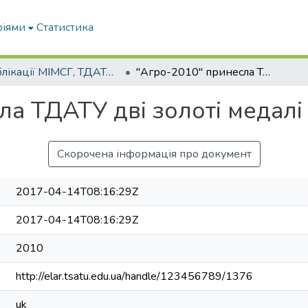
ріями
Статистика
Публікації МІМСГ, ТДАТА, ТДАТУ
"Агро-2010" принесла ТДАТУ дві золоті медалі
ла ТДАТУ дві золоті медалі
Скорочена інформація про документ
2017-04-14T08:16:29Z
2017-04-14T08:16:29Z
2010
http://elar.tsatu.edu.ua/handle/123456789/1376
uk