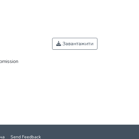
Завантажити
ubmission
ча
Send Feedback