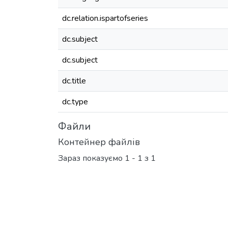
dc.relation.ispartofseries
dc.subject
dc.subject
dc.title
dc.type
Файли
Контейнер файлів
Зараз показуємо
1 - 1 з 1