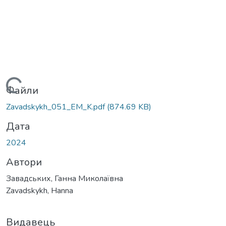
Вантажиться...
Файли
Zavadskykh_051_EM_K.pdf
(874.69 KB)
Дата
2024
Автори
Завадських, Ганна Миколаївна
Zavadskykh, Hanna
Видавець