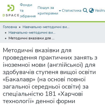
Фонди
Пошук за
та
Статистика
Увій
критеріями
зібрання
Головна
Навчально-методичні видання
Навчально-методичні видання
Методичні вказівки для проведення практичних занять з іноземної мови (англійської) для здобувачів ступеня вищої освіти «Бакалавр» (на основі повної загальної середньої освіти) за спеціальністю 181 «Харчові технології» денної форми навчання
Методичні вказівки для
проведення практичних занять з
іноземної мови (англійської) для
здобувачів ступеня вищої освіти
«Бакалавр» (на основі повної
загальної середньої освіти) за
спеціальністю 181 «Харчові
технології» денної форми