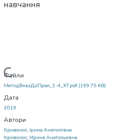
навчання
Вантажиться...
Файли
МетодВказДоПрак_1-4_ХТ.pdf
(199.75 KB)
Дата
2019
Автори
Кривонос, Ірина Анатоліївна
Кривонос, Ирина Анатольевна