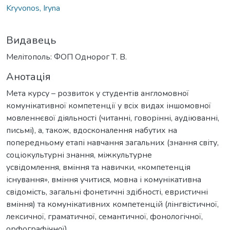
Kryvonos, Iryna
Видавець
Мелітополь: ФОП Однорог Т. В.
Анотація
Мета курсу – розвиток у студентів англомовної
комунікативної компетенції у всіх видах іншомовної
мовленнєвої діяльності (читанні, говорінні, аудіюванні,
письмі), а, також, вдосконалення набутих на
попередньому етапі навчання загальних (знання світу,
соціокультурні знання, міжкультурне
усвідомлення, вміння та навички, «компетенція
існування», вміння учитися, мовна і комунікативна
свідомість, загальні фонетичні здібності, евристичні
вміння) та комунікативних компетенцій (лінгвістичної,
лексичної, граматичної, семантичної, фонологічної,
орфографічної).