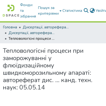
Фонди
Пошук за
та
Статистика
Увій
критеріями
зібрання
Головна
Дисертації, автореферати дисертацій
Дисертації, автореферати дисертацій
Тепловологісні процеси при заморожуванні у флюїдизаційному швидкоморозильному апараті: автореферат дис. ... канд. техн. наук: 05.05.14
Тепловологісні процеси при
заморожуванні у
флюїдизаційному
швидкоморозильному апараті:
автореферат дис. ... канд. техн.
наук: 05.05.14