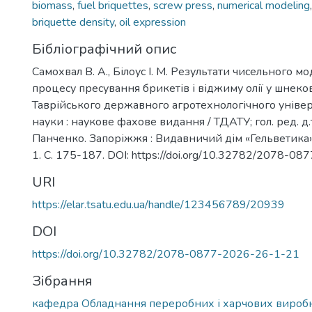
biomass
,
fuel briquettes
,
screw press
,
numerical modeling
briquette density
,
oil expression
Бібліографічний опис
Самохвал В. А., Білоус І. М. Результати чисельного 
процесу пресування брикетів і віджиму олії у шнеко
Таврійського державного агротехнологічного універс
науки : наукове фахове видання / ТДАТУ; гол. ред. д.т.н
Панченко. Запоріжжя : Видавничий дім «Гельветика», 
1. С. 175-187. DOI: https://doi.org/10.32782/2078-0
URI
https://elar.tsatu.edu.ua/handle/123456789/20939
DOI
https://doi.org/10.32782/2078-0877-2026-26-1-21
Зібрання
кафедра Обладнання переробних і харчових виробн