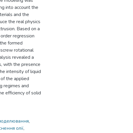
The modeling was
g into account the
terials and the
duce the real physics
xtrusion. Based on a
-order regression
 the formed
 screw rotational
alysis revealed a
ss, with the presence
e intensity of liquid
of the applied
g regimes and
 efficiency of solid
моделювання
,
нення олії
,