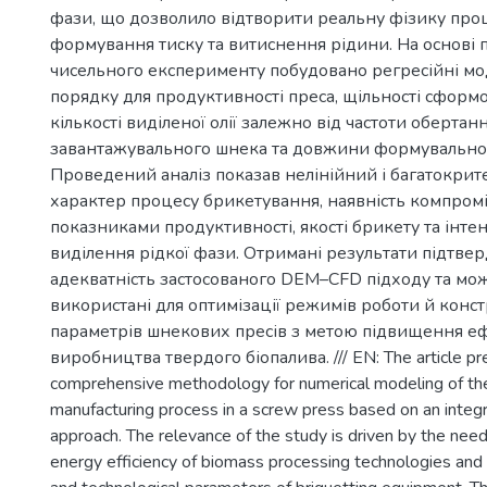
фази, що дозволило відтворити реальну фізику проц
формування тиску та витиснення рідини. На основі
чисельного експерименту побудовано регресійні мо
порядку для продуктивності преса, щільності сформ
кількості виділеної олії залежно від частоти обертан
завантажувального шнека та довжини формувально
Проведений аналіз показав нелінійний і багатокрит
характер процесу брикетування, наявність компромі
показниками продуктивності, якості брикету та інте
виділення рідкої фази. Отримані результати підтв
адекватність застосованого DEM–CFD підходу та мо
використані для оптимізації режимів роботи й конс
параметрів шнекових пресів з метою підвищення е
виробництва твердого біопалива. /// EN: The article pr
comprehensive methodology for numerical modeling of the
manufacturing process in a screw press based on an in
approach. The relevance of the study is driven by the nee
energy efficiency of biomass processing technologies and 