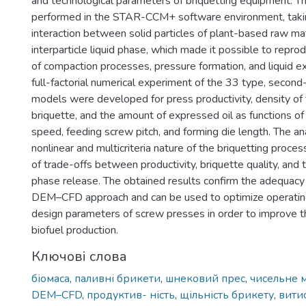
and technological parameters of briquetting equipment. 
performed in the STAR-CCM+ software environment, takin
interaction between solid particles of plant-based raw ma
interparticle liquid phase, which made it possible to repro
of compaction processes, pressure formation, and liquid e
full-factorial numerical experiment of the 33 type, second
models were developed for press productivity, density of
briquette, and the amount of expressed oil as functions of
speed, feeding screw pitch, and forming die length. The an
nonlinear and multicriteria nature of the briquetting proce
of trade-offs between productivity, briquette quality, and th
phase release. The obtained results confirm the adequacy 
DEM–CFD approach and can be used to optimize operatin
design parameters of screw presses in order to improve the
biofuel production.
Ключові слова
біомаса
,
паливні брикети
,
шнековий прес
,
чисельне 
DEM–CFD
,
продуктив- ність
,
щільність брикету
,
витис