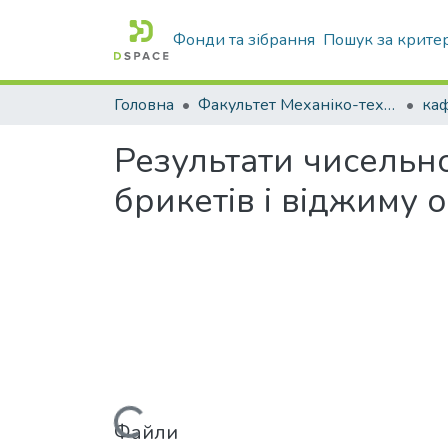
Фонди та зібрання
Пошук за крите
Головна
Факультет Механіко-технологічний
Результати чисельн
брикетів і віджиму 
Вантажиться...
Файли