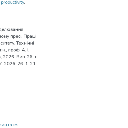
,
productivity
,
моделювання
вому пресі. Праці
итету. Технічні
., проф. А. І.
2026. Вип. 26, т.
877-2026-26-1-21
ицтв ім.