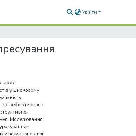
Увійти
пресування
ельного
етів у шнековому
уальність
нергоефективності
нструктивно-
ання. Моделювання
 урахуванням
іжчастинної рідкої