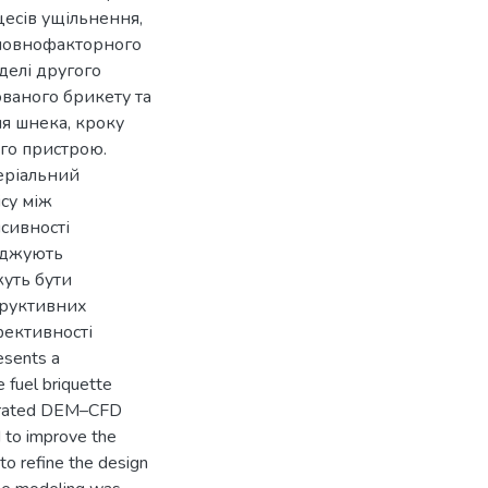
есів ущільнення,
 повнофакторного
делі другого
ованого брикету та
ня шнека, кроку
го пристрою.
еріальний
су між
нсивності
ерджують
жуть бути
труктивних
фективності
esents a
 fuel briquette
tegrated DEM–CFD
d to improve the
to refine the design