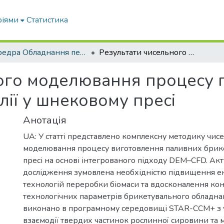
ріями
Статистика
кафедра Обладнання переробних і харчових виробництв ім. професора Ф.Ю. Ялпачика
Результати чисельного моделювання процесу пресування брикетів і віджиму олії у шнековому пресі
ого моделювання процесу 
олії у шнековому пресі
Анотація
UA: У статті представлено комплексну методику чис
моделювання процесу виготовлення паливних брик
пресі на основі інтегрованого підходу DEM–CFD. Акт
дослідження зумовлена необхідністю підвищення е
технологій переробки біомаси та вдосконалення ко
технологічних параметрів брикетувального обладн
виконано в програмному середовищі STAR-CCM+ з
взаємодії твердих частинок рослинної сировини та м